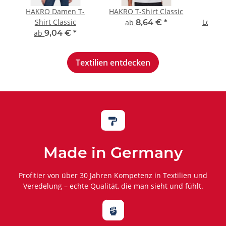
HAKRO Damen T-
HAKRO T-Shirt Classic
HAK
Shirt Classic
Longsl
ab
8,64 €
*
MI
ab
9,04 €
*
ab
Textilien entdecken

Made in Germany
Profitier von über 30 Jahren Kompetenz in Textilien und
Veredelung – echte Qualität, die man sieht und fühlt.
