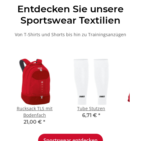
Entdecken Sie unsere
Sportswear Textilien
Von T-Shirts und Shorts bis hin zu Trainingsanzügen
Rucksack TLS mit
Tube Stutzen
Pol
Bodenfach
6,71 €
*
21,00 €
*
3
Sportswear entdecken