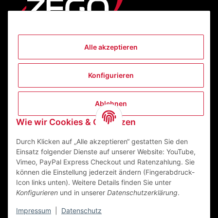
Alle akzeptieren
Informationen
Konfigurieren
Gesetzliche Informationen
Ablehnen
Kontakt
Wie wir Cookies & Co nutzen
ZEGO Textilveredelungszentrum GmbH
Niedernberger Straße 7
Durch Klicken auf „Alle akzeptieren“ gestatten Sie den
63741 Aschaffenburg Deutschland
Einsatz folgender Dienste auf unserer Website: YouTube,
Vimeo, PayPal Express Checkout und Ratenzahlung. Sie
Mail:
info@zego-tvz.de
können die Einstellung jederzeit ändern (Fingerabdruck-
Tel.:
06021 59092-0
Icon links unten). Weitere Details finden Sie unter
Konfigurieren
und in unserer
Datenschutzerklärung
.
Impressum
|
Datenschutz