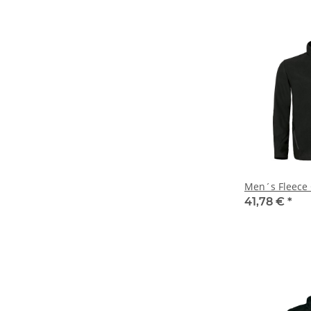
Men´s Fleece 
41,78 €
*