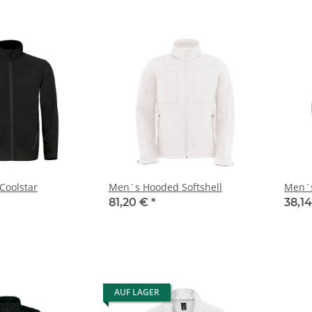
Coolstar
Men´s Hooded Softshell
Men´s
81,20 €
*
38,1
AUF LAGER