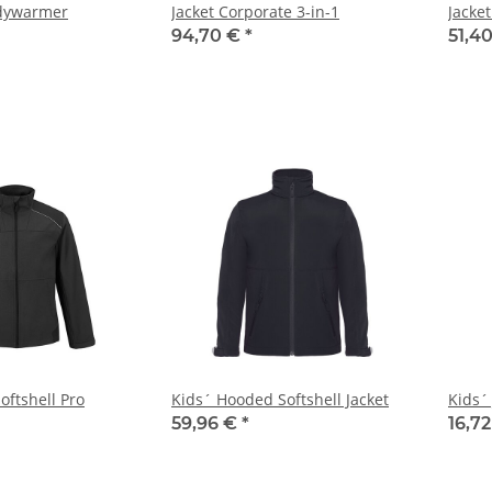
odywarmer
Jacket Corporate 3-in-1
Jacke
94,70 €
*
51,4
Softshell Pro
Kids´ Hooded Softshell Jacket
Kids´ 
59,96 €
*
16,7