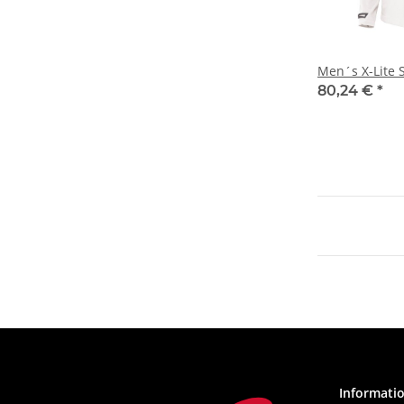
Men´s X-Lite S
80,24 €
*
Informati