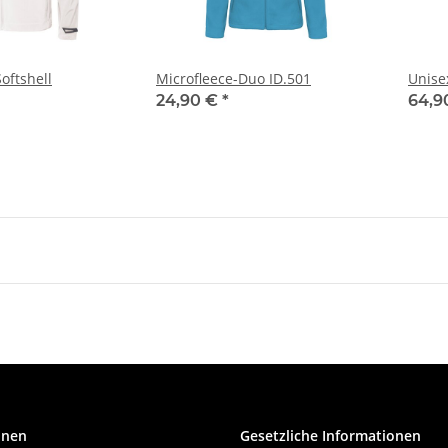
oftshell
Microfleece-Duo ID.501
Unise
24,90 €
*
64,9
onen
Gesetzliche Informationen