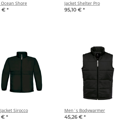
t Ocean Shore
Jacket Shelter Pro
0 €
*
95,10 €
*
Jacket Sirocco
Men´s Bodywarmer
2 €
*
45,26 €
*