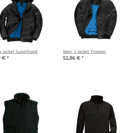
 Jacket Superhood
Men´s Jacket Trooper
0 €
*
52,86 €
*