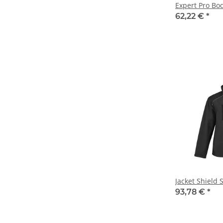
Expert Pro B
62,22 €
*
Jacket Shield 
93,78 €
*