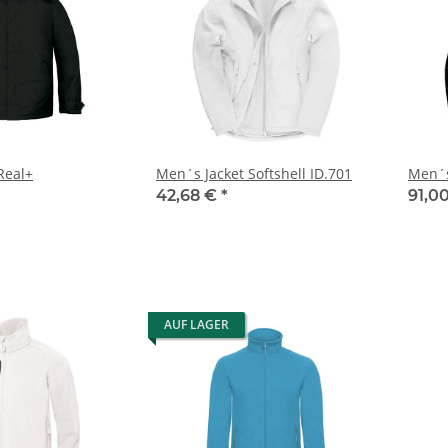
Real+
Men´s Jacket Softshell ID.701
Men´s
42,68 €
*
91,0
AUF LAGER