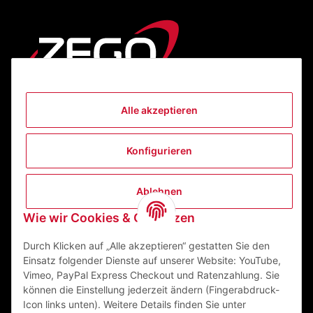
Alle akzeptieren
Informationen
Konfigurieren
Gesetzliche Informationen
Ablehnen
Kontakt
Wie wir Cookies & Co nutzen
ZEGO Textilveredelungszentrum GmbH
Niedernberger Straße 7
Durch Klicken auf „Alle akzeptieren“ gestatten Sie den
63741 Aschaffenburg Deutschland
Einsatz folgender Dienste auf unserer Website: YouTube,
Vimeo, PayPal Express Checkout und Ratenzahlung. Sie
Mail:
info@zego-tvz.de
können die Einstellung jederzeit ändern (Fingerabdruck-
Tel.:
06021 59092-0
Icon links unten). Weitere Details finden Sie unter