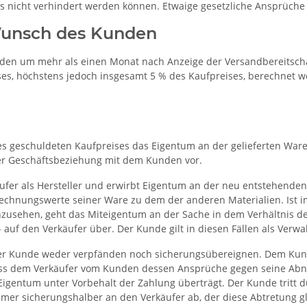
 nicht verhindert werden können. Etwaige gesetzliche Ansprüche
Wunsch des Kunden
en um mehr als einen Monat nach Anzeige der Versandbereitscha
es, höchstens jedoch insgesamt 5 % des Kaufpreises, berechnet 
es geschuldeten Kaufpreises das Eigentum an der gelieferten Ware
 der Geschäftsbeziehung mit dem Kunden vor.
käufer als Hersteller und erwirbt Eigentum an der neu entstehend
 Rechnungswerte seiner Ware zu dem der anderen Materialien. Ist 
anzusehen, geht das Miteigentum an der Sache in dem Verhältnis
uf den Verkäufer über. Der Kunde gilt in diesen Fällen als Verwa
er Kunde weder verpfänden noch sicherungsübereignen. Dem Kund
 dass dem Verkäufer vom Kunden dessen Ansprüche gegen seine 
gentum unter Vorbehalt der Zahlung überträgt. Der Kunde tritt d
 sicherungshalber an den Verkäufer ab, der diese Abtretung gl