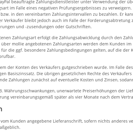
PayPal beauftragte Zahlungsdienstleister unter Verwendung der ü
sart im Falle eines negativen Prüfungsergebnisses zu verweigern
bzw. in den vereinbarten Zahlungsintervallen zu bezahlen. Er kann
er Verkäufer bleibt jedoch auch im Falle der Forderungsabtretung 
lärungen und -zusendungen oder Gutschriften.
nen Zahlungsart erfolgt die Zahlungsabwicklung durch den Zahlung
en über mollie angebotenen Zahlungsarten werden dem Kunden im O
 für die ggf. besondere Zahlungsbedingungen gelten, auf die der 
brufbar.
nem der Konten des Verkäufers gutgeschrieben wurde. Im Falle de
en Basiszinssatz. Die übrigen gesetzlichen Rechte des Verkäufers
nde Zahlungen zunächst auf eventuelle Kosten und Zinsen, sodann
B. Währungsschwankungen, unerwartete Preiserhöhungen der Liefera
erung vereinbarungsgemäß später als vier Monate nach dem Vertrag
n
om Kunden angegebene Lieferanschrift, sofern nichts anderes verei
aßgeblich.