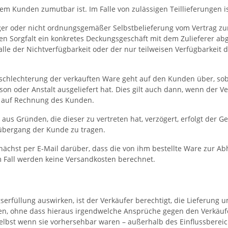
dem Kunden zumutbar ist. Im Falle von zulässigen Teillieferungen i
iger oder nicht ordnungsgemäßer Selbstbelieferung vom Vertrag zurü
nen Sorgfalt ein konkretes Deckungsgeschäft mit dem Zulieferer ab
e der Nichtverfügbarkeit oder der nur teilweisen Verfügbarkeit 
rschlechterung der verkauften Ware geht auf den Kunden über, so
 oder Anstalt ausgeliefert hat. Dies gilt auch dann, wenn der Ver
d auf Rechnung des Kunden.
aus Gründen, die dieser zu vertreten hat, verzögert, erfolgt der 
übergang der Kunde zu tragen.
chst per E-Mail darüber, dass die von ihm bestellte Ware zur Abh
 Fall werden keine Versandkosten berechnet.
agserfüllung auswirken, ist der Verkäufer berechtigt, die Lieferu
ten, ohne dass hieraus irgendwelche Ansprüche gegen den Verkäufer
selbst wenn sie vorhersehbar waren – außerhalb des Einflussberei