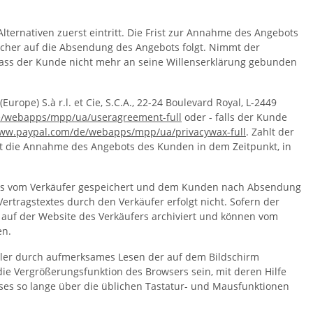
ternativen zuerst eintritt. Die Frist zur Annahme des Angebots
cher auf die Absendung des Angebots folgt. Nimmt der
 dass der Kunde nicht mehr an seine Willenserklärung gebunden
ope) S.à r.l. et Cie, S.C.A., 22-24 Boulevard Royal, L-2449
e
/webapps
/mpp
/ua
/useragreement-full
oder - falls der Kunde
www.paypal.com
/de
/webapps
/mpp
/ua
/privacywax-full
. Zahlt der
tzt die Annahme des Angebots des Kunden in dem Zeitpunkt, in
luss vom Verkäufer gespeichert und dem Kunden nach Absendung
ertragstextes durch den Verkäufer erfolgt nicht. Sofern der
 auf der Website des Verkäufers archiviert und können vom
en.
hler durch aufmerksames Lesen der auf dem Bildschirm
ie Vergrößerungsfunktion des Browsers sein, mit deren Hilfe
ses so lange über die üblichen Tastatur- und Mausfunktionen