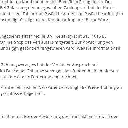
bermittelten Kundendaten eine Bonitätsprüfung durch. Der
. Bei Zulassung der ausgewählten Zahlungsart hat der Kunde
 in diesem Fall nur an PayPal bzw. den von PayPal beauftragten
zuständig für allgemeine Kundenanfragen z. B. zur Ware,
sdienstleister Mollie B.V., Keizersgracht 313, 1016 EE
nline-Shop des Verkäufers mitgeteilt. Zur Abwicklung von
Kunde ggf. gesondert hingewiesen wird. Weitere Informationen
s Zahlungsverzuges hat der Verkäufer Anspruch auf
 im Falle eines Zahlungsverzuges des Kunden bleiben hiervon
 auf die älteste Forderung angerechnet.
nten etc.) ist der Verkäufer berechtigt, die Preiserhöhung an
sschluss erfolgen soll.
nbart ist. Bei der Abwicklung der Transaktion ist die in der