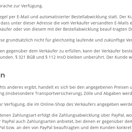
prache zur Verfügung.
el per E-Mail und automatisierter Bestellabwicklung statt. Der Ku
so dass unter dieser Adresse die vom Verkäufer versandten E-Mai
rkäufer oder von diesem mit der Bestellabwicklung beauf-tragten D
se grundsätzlich nicht für gleichzeitig laufende und zukünftige V
ten gegenüber dem Verkäufer zu erfüllen, kann der Verkäufer bes
 Kunden. § 321 BGB und § 112 InsO bleiben unberührt. Der Kunde wi
en
hts anderes ergibt, handelt es sich bei den angegebenen Preisen 
ung (insbesondere Transportversicherung), Zölle und Abgaben wer
 Verfügung, die im Online-Shop des Verkäufers angegeben werd
nen Zahlungsart erfolgt die Zahlungsabwicklung über PayPal, wobe
r PayPal auch Zahlungsarten anbietet, bei denen er gegenüber dem
ayPal bzw. an den von PayPal beauftragten und dem Kunden konkre