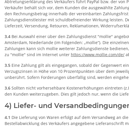
Abtretungserklärung des Verkäufers führt PayPal bzw. der von 
Verkäufer behält sich vor, dem Kunden die ausgewählte Zahlung
den Rechnungsbetrag innerhalb der vereinbarten Zahlungsfrist 
Zahlungsdienstleister mit schuldbefreiender Wirkung leisten. D
Lieferzeit, Versendung, Retouren, Reklamationen, Widerrufserk
3.4
Bei Auswahl einer über den Zahlungsdienst "mollie" angebote
Amsterdam, Niederlande (im Folgenden: „mollie“). Die einzeln
Zahlungen kann sich mollie weiterer Zahlungsdienste bedienen,
zu "mollie" sind im Internet unter
https://www.mollie.com
/de
/
a
3.5
Eine Zahlung gilt als eingegangen, sobald der Gegenwert ei
Verzugszinsen in Höhe von 10 Prozentpunkten über dem jeweilig
unberührt. Sofern Forderungen überfällig sind, werden eingehe
3.6
Sollten nicht vorhersehbare Kostenerhöhungen eintreten (z.
den Kunden weiterzugeben. Dies gilt jedoch nur, wenn die Lief
4) Liefer- und Versandbedingunge
4.1
Die Lieferung von Waren erfolgt auf dem Versandweg an die v
Bestellabwicklung des Verkäufers angegebene Lieferanschrift m