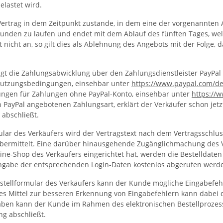
lastet wird.
rtrag in dem Zeitpunkt zustande, in dem eine der vorgenannten Al
nden zu laufen und endet mit dem Ablauf des fünften Tages, wel
 nicht an, so gilt dies als Ablehnung des Angebots mit der Folge,
 die Zahlungsabwicklung über den Zahlungsdienstleister PayPal (Eur
-Nutzungsbedingungen, einsehbar unter
https://www.paypal.com
/d
gungen für Zahlungen ohne PayPal-Konto, einsehbar unter
https://
 PayPal angebotenen Zahlungsart, erklärt der Verkäufer schon je
 abschließt.
ular des Verkäufers wird der Vertragstext nach dem Vertragssch
) übermittelt. Eine darüber hinausgehende Zugänglichmachung des V
ne-Shop des Verkäufers eingerichtet hat, werden die Bestelldaten
ngabe der entsprechenden Login-Daten kostenlos abgerufen werd
estellformular des Verkäufers kann der Kunde mögliche Eingabefe
es Mittel zur besseren Erkennung von Eingabefehlern kann dabei d
gaben kann der Kunde im Rahmen des elektronischen Bestellprozes
ng abschließt.