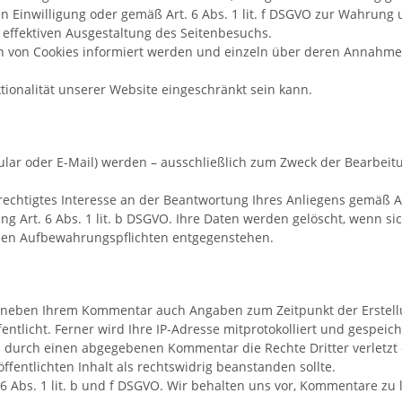
ilten Einwilligung oder gemäß Art. 6 Abs. 1 lit. f DSGVO zur Wahrun
 effektiven Ausgestaltung des Seitenbesuchs.
tzen von Cookies informiert werden und einzeln über deren Annah
tionalität unserer Website eingeschränkt sein kann.
lar oder E-Mail) werden – ausschließlich zum Zweck der Bearbeit
echtigtes Interesse an der Beantwortung Ihres Anliegens gemäß Art.
tung Art. 6 Abs. 1 lit. b DSGVO. Ihre Daten werden gelöscht, wenn
ichen Aufbewahrungspflichten entgegenstehen.
 neben Ihrem Kommentar auch Angaben zum Zeitpunkt der Erstell
licht. Ferner wird Ihre IP-Adresse mitprotokolliert und gespeiche
n durch einen abgegebenen Kommentar die Rechte Dritter verletzt o
röffentlichten Inhalt als rechtswidrig beanstanden sollte.
6 Abs. 1 lit. b und f DSGVO. Wir behalten uns vor, Kommentare zu 