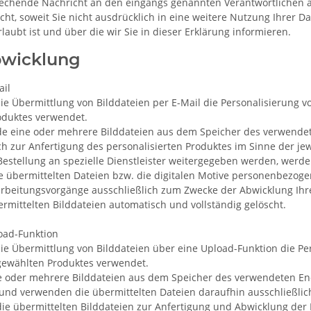
echende Nachricht an den eingangs genannten Verantwortlichen a
cht, soweit Sie nicht ausdrücklich in eine weitere Nutzung Ihrer D
ubt ist und über die wir Sie in dieser Erklärung informieren.
bwicklung
ail
ie Übermittlung von Bilddateien per E-Mail die Personalisierung v
roduktes verwendet.
nde eine oder mehrere Bilddateien aus dem Speicher des verwendet
h zur Anfertigung des personalisierten Produktes im Sinne der je
estellung an spezielle Dienstleister weitergegeben werden, werden
e übermittelten Dateien bzw. die digitalen Motive personenbezoge
rbeitungsvorgänge ausschließlich zum Zwecke der Abwicklung Ihrer
mittelten Bilddateien automatisch und vollständig gelöscht.
oad-Funktion
die Übermittlung von Bilddateien über eine Upload-Funktion die Pe
s gewählten Produktes verwendet.
 oder mehrere Bilddateien aus dem Speicher des verwendeten Endg
und verwenden die übermittelten Dateien daraufhin ausschließlich
ie übermittelten Bilddateien zur Anfertigung und Abwicklung der 