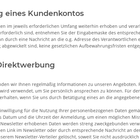
ng eines Kundenkontos
n im jeweils erforderlichen Umfang weiterhin erhoben und verarbe
erforderlich sind, entnehmen Sie der Eingabemaske des entsprech
nn durch eine Nachricht an die o.g. Adresse des Verantwortliche
ig abgewickelt sind, keine gesetzlichen Aufbewahrungsfristen entg
Direktwerbung
den wir Ihnen regelmäßig Informationen zu unseren Angeboten. Pfl
nd wird verwendet, um Sie persönlich ansprechen zu können. Für d
t erhalten, wenn Sie uns durch Betätigung eines an die angegebene
 Einwilligung für die Nutzung Ihrer personenbezogenen Daten gemäß 
 das Datum und die Uhrzeit der Anmeldung, um einen möglichen Mis
m Newsletter erhobenen Daten werden streng zweckgebunden verw
nen Link im Newsletter oder durch entsprechende Nachricht an de
erem Newsletter-Verteiler gelöscht, soweit Sie nicht ausdrücklich