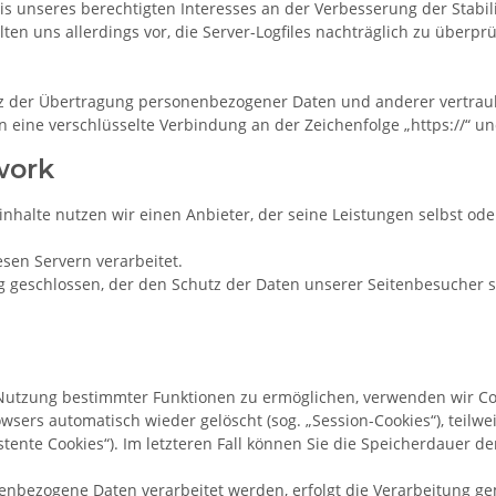
asis unseres berechtigten Interesses an der Verbesserung der Stabi
ten uns allerdings vor, die Server-Logfiles nachträglich zu überpr
 der Übertragung personenbezogener Daten und anderer vertraulic
n eine verschlüsselte Verbindung an der Zeichenfolge „https://“ u
work
ninhalte nutzen wir einen Anbieter, der seine Leistungen selbst o
sen Servern verarbeitet.
 geschlossen, der den Schutz der Daten unserer Seitenbesucher si
Nutzung bestimmter Funktionen zu ermöglichen, verwenden wir Cook
sers automatisch wieder gelöscht (sog. „Session-Cookies“), teilwe
stente Cookies“). Im letzteren Fall können Sie die Speicherdauer 
enbezogene Daten verarbeitet werden, erfolgt die Verarbeitung ge