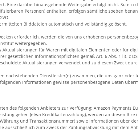
ert. Eine darüberhinausgehende Weitergabe erfolgt nicht. Sofern d
izierbaren Personen) enthalten, erfolgen sämtliche soeben bena
SGVO.
mittelten Bilddateien automatisch und vollständig gelöscht.
zwecken erforderlich, werden die von uns erhobenen personenbezog
nstitut weitergegeben.
Aktualisierungen für Waren mit digitalen Elementen oder für digit
r gesetzlichen Informationspflichten gemäß Art. 6 Abs. 1 lit. c 
schuldete Aktualisierungen verwendet und zu diesem Zweck durch un
 den nachstehenden Dienstleister(n) zusammen, die uns ganz oder 
 folgenden Informationen gewisse personenbezogene Daten übermi
rten des folgenden Anbieters zur Verfügung: Amazon Payments Eur
rleistung gehen (etwa Kreditkartenzahlung), werden an diesen Ihr
 Währung und Transaktionsnummer) sowie Informationen über den In
le ausschließlich zum Zweck der Zahlungsabwicklung mit dem Anbiete