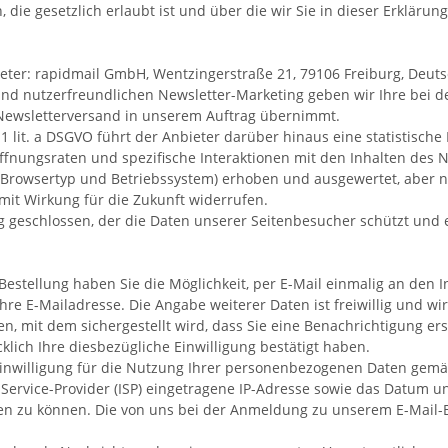
 gesetzlich erlaubt ist und über die wir Sie in dieser Erklärung
ieter: rapidmail GmbH, Wentzingerstraße 21, 79106 Freiburg, Deut
und nutzerfreundlichen Newsletter-Marketing geben wir Ihre bei d
n Newsletterversand in unserem Auftrag übernimmt.
s. 1 lit. a DSGVO führt der Anbieter darüber hinaus eine statisti
Öffnungsraten und spezifische Interaktionen mit den Inhalten de
se, Browsertyp und Betriebssystem) erhoben und ausgewertet, abe
 mit Wirkung für die Zukunft widerrufen.
 geschlossen, der die Daten unserer Seitenbesucher schützt und e
Bestellung haben Sie die Möglichkeit, per E-Mail einmalig an den I
Ihre E-Mailadresse. Die Angabe weiterer Daten ist freiwillig und w
, mit dem sichergestellt wird, dass Sie eine Benachrichtigung ers
lich Ihre diesbezügliche Einwilligung bestätigt haben.
 Einwilligung für die Nutzung Ihrer personenbezogenen Daten gemäß
 Service-Provider (ISP) eingetragene IP-Adresse sowie das Datum
ehen zu können. Die von uns bei der Anmeldung zu unserem E-Mai