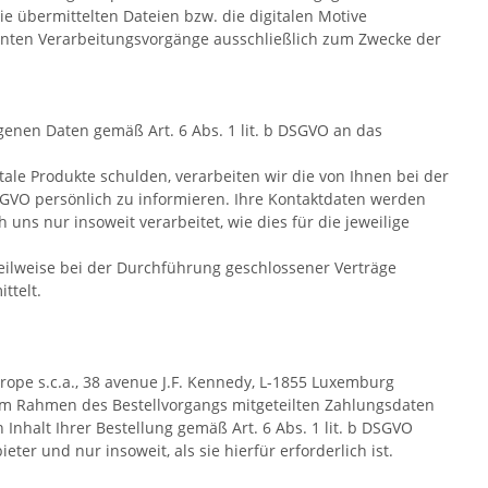
ie übermittelten Dateien bzw. die digitalen Motive
nnten Verarbeitungsvorgänge ausschließlich zum Zwecke der
enen Daten gemäß Art. 6 Abs. 1 lit. b DSGVO an das
ale Produkte schulden, verarbeiten wir die von Ihnen bei der
DSGVO persönlich zu informieren. Ihre Kontaktdaten werden
s nur insoweit verarbeitet, wie dies für die jeweilige
teilweise bei der Durchführung geschlossener Verträge
ttelt.
ope s.c.a., 38 avenue J.F. Kennedy, L-1855 Luxemburg
e im Rahmen des Bestellvorgangs mitgeteilten Zahlungsdaten
halt Ihrer Bestellung gemäß Art. 6 Abs. 1 lit. b DSGVO
r und nur insoweit, als sie hierfür erforderlich ist.