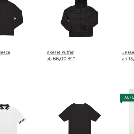
leece
#Reset Puffer
#Rese
ab
66,00 €
*
ab
13
AUF 