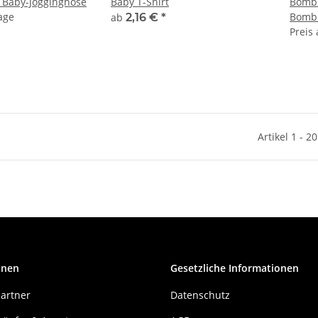
Baby Shaker | Baby-Jogginghose
Baby T-Shirt
Bomber 2.
age
Bombe
ab
2,16 €
*
Preis
Artikel 1 - 2
onen
Gesetzliche Informationen
artner
Datenschutz