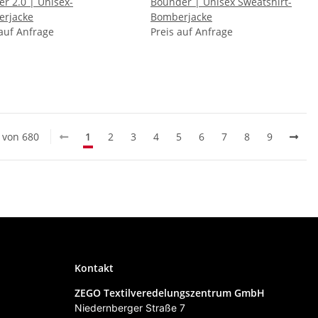
0 | Unisex-
Bounder | Unisex Sweatshirt-
rjacke
Bomberjacke
 auf Anfrage
Preis auf Anfrage
0 von 680
1
2
3
4
5
6
7
8
9
Kontakt
ZEGO Textilveredelungszentrum GmbH
Niedernberger Straße 7