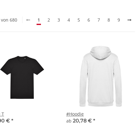
0 von 680
1
2
3
4
5
6
7
8
9
 T
#Hoodie
90 €
*
ab
20,78 €
*