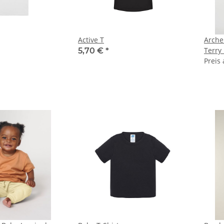
Active T
Archer | Unisex-Hoodi
Terry
5,70 €
*
Preis