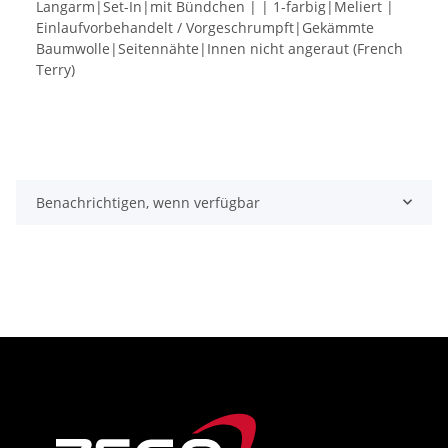
Langarm|Set-In|mit Bündchen | | 1-farbig|Meliert |
Einlaufvorbehandelt / Vorgeschrumpft|Gekämmte
Baumwolle|Seitennähte|Innen nicht angeraut (French
Terry)
Benachrichtigen, wenn verfügbar