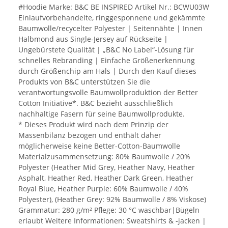
#Hoodie Marke: B&C BE INSPIRED Artikel Nr.: BCWU03W
Einlaufvorbehandelte, ringgesponnene und gekämmte
Baumwolle/recycelter Polyester | Seitennähte | Innen
Halbmond aus Single-Jersey auf Rückseite |
Ungebürstete Qualität | „B&C No Label“-Lösung für
schnelles Rebranding | Einfache Größenerkennung
durch Größenchip am Hals | Durch den Kauf dieses
Produkts von B&C unterstützen Sie die
verantwortungsvolle Baumwollproduktion der Better
Cotton Initiative*. B&C bezieht ausschließlich
nachhaltige Fasern für seine Baumwollprodukte.
* Dieses Produkt wird nach dem Prinzip der
Massenbilanz bezogen und enthält daher
möglicherweise keine Better-Cotton-Baumwolle
Materialzusammensetzung: 80% Baumwolle / 20%
Polyester (Heather Mid Grey, Heather Navy, Heather
Asphalt, Heather Red, Heather Dark Green, Heather
Royal Blue, Heather Purple: 60% Baumwolle / 40%
Polyester), (Heather Grey: 92% Baumwolle / 8% Viskose)
Grammatur: 280 g/m² Pflege: 30 °C waschbar|Bügeln
erlaubt Weitere Informationen: Sweatshirts & -jacken |