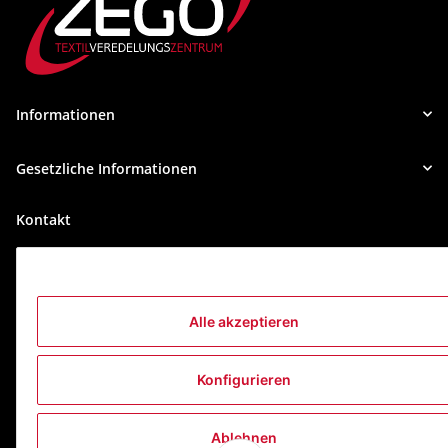
Informationen
Gesetzliche Informationen
Kontakt
ZEGO Textilveredelungszentrum GmbH
Niedernberger Straße 7
63741 Aschaffenburg Deutschland
Alle akzeptieren
Mail:
info@zego-tvz.de
Tel.:
06021 59092-0
Konfigurieren
Ablehnen