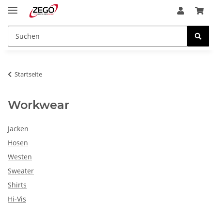
Startseite
Workwear
Jacken
Hosen
Westen
Sweater
Shirts
Hi-Vis