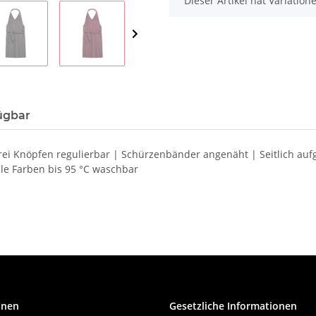
Dieser Artikel hat Variatio
ügbar
i Knöpfen regulierbar | Schürzenbänder angenäht | Seitlich aufge
lle Farben bis 95 °C waschbar
onen
Gesetzliche Informationen