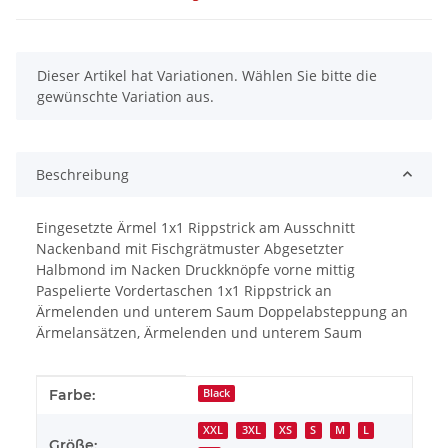
x
Dieser Artikel hat Variationen. Wählen Sie bitte die
gewünschte Variation aus.
Beschreibung
Eingesetzte Ärmel 1x1 Rippstrick am Ausschnitt
Nackenband mit Fischgrätmuster Abgesetzter
Halbmond im Nacken Druckknöpfe vorne mittig
Paspelierte Vordertaschen 1x1 Rippstrick an
Ärmelenden und unterem Saum Doppelabsteppung an
Ärmelansätzen, Ärmelenden und unterem Saum
Produkteigenschaft
Wert
Farbe:
Black
XXL
3XL
XS
S
M
L
Größe: