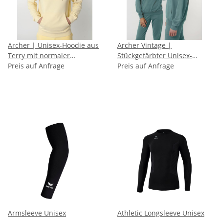
Archer | Unisex-Hoodie aus
Archer Vintage |
Terry mit normaler
Stückgefärbter Unisex-
Passform
Preis auf Anfrage
Hoodie aus Terry mit
Preis auf Anfrage
normaler Passform
Armsleeve Unisex
Athletic Longsleeve Unisex