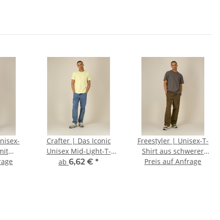
Crafter | Das Iconic
Freestyler | Unisex-T-
mit
Unisex Mid-Light-T-
Shirt aus schwerer
hnitt
rage
Shirt
Preis auf Anfrage
Stoffqualität
ab
6,62 €
*