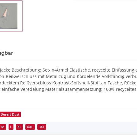
ügbar
e Jacke Beschreibung: Set-In-Ärmel Elastische, recycelte Einfass
n-Reißverschluss mit Metallzug und Kordelende Vollständig verbun
 verdecktem Reißverschluss Kontrast-Softshell-Stoff an Tasche, R
für einfache Veredelung Materialzusammensetzung: 100% recyceltes
Desert Dust
M
L
XL
XXL
3XL