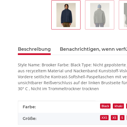
Beschreibung
Benachrichtigen, wenn verf
Style Name: Brooker Farbe: Black Type: Nicht gepolstert
aus recyceltem Material und Nackenband Kunststoff-Vislo
Vordere seitliche Kontrast-Softshell-Paspeltaschen mit
unsichtbarer Reißverschluss auf der linken Brustseite 
30° C , Nicht im Trommeltrockner trocknen
Produkteigenschaft
Wert
Black
khaki
Farbe:
XXS
XS
S
Größe: