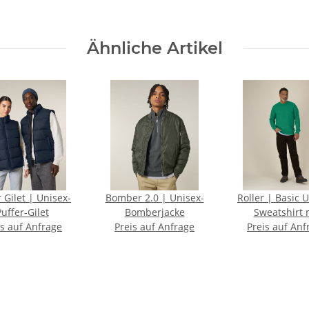
Ähnliche Artikel
et | Unisex-
Bomber 2.0 | Unisex-
Roller | Basic Unisex-
uffer-Gilet
Bomberjacke
Sweatshirt 
is auf Anfrage
Preis auf Anfrage
Rundhalsaussc
Preis auf Anf