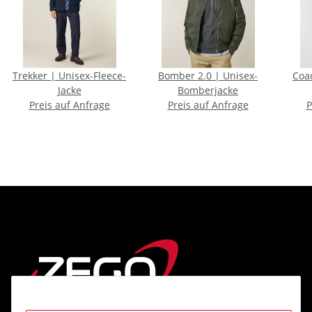
Trekker | Unisex-Fleece-
Bomber 2.0 | Unisex-
Coacher | 
Jacke
Bomberjacke
Preis auf Anfrage
Preis auf Anfrage
P