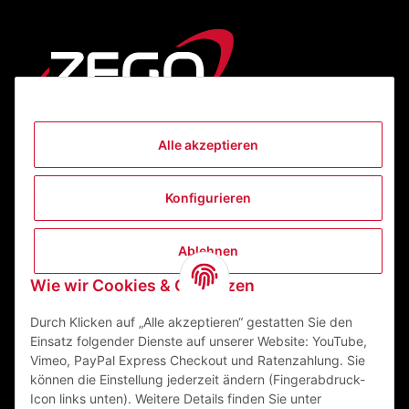
Alle akzeptieren
Informationen
Konfigurieren
Gesetzliche Informationen
Ablehnen
Kontakt
Wie wir Cookies & Co nutzen
ZEGO Textilveredelungszentrum GmbH
Niedernberger Straße 7
Durch Klicken auf „Alle akzeptieren“ gestatten Sie den
63741 Aschaffenburg Deutschland
Einsatz folgender Dienste auf unserer Website: YouTube,
Vimeo, PayPal Express Checkout und Ratenzahlung. Sie
Mail:
info@zego-tvz.de
können die Einstellung jederzeit ändern (Fingerabdruck-
Tel.:
06021 59092-0
Icon links unten). Weitere Details finden Sie unter