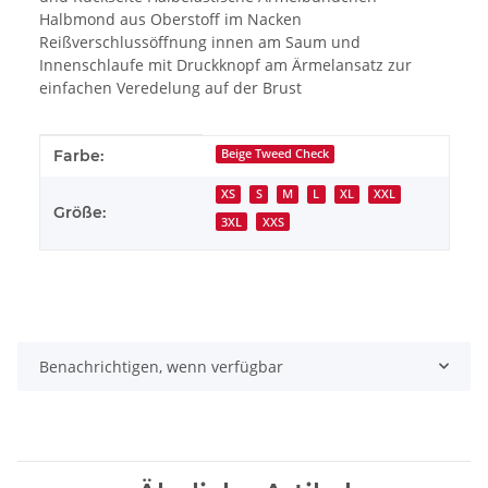
Halbmond aus Oberstoff im Nacken
Reißverschlussöffnung innen am Saum und
Innenschlaufe mit Druckknopf am Ärmelansatz zur
einfachen Veredelung auf der Brust
Produkteigenschaft
Wert
Farbe:
Beige Tweed Check
XS
S
M
L
XL
XXL
Größe:
3XL
XXS
Benachrichtigen, wenn verfügbar