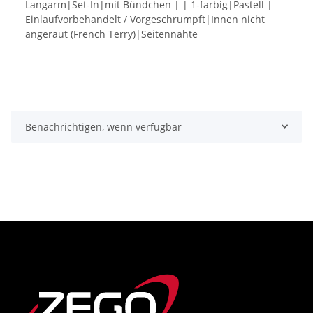
Langarm|Set-In|mit Bündchen | | 1-farbig|Pastell |
Einlaufvorbehandelt / Vorgeschrumpft|Innen nicht
angeraut (French Terry)|Seitennähte
Benachrichtigen, wenn verfügbar