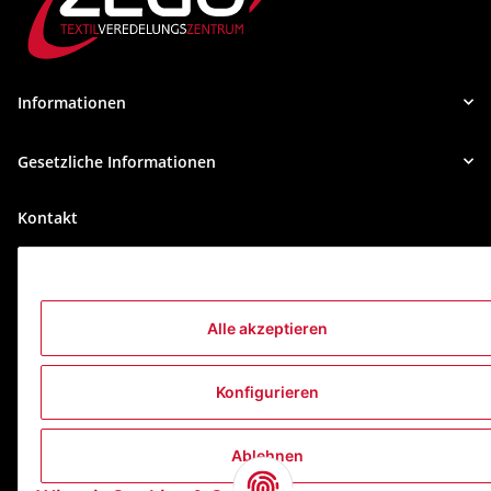
Informationen
Gesetzliche Informationen
Kontakt
ZEGO Textilveredelungszentrum GmbH
Niedernberger Straße 7
63741 Aschaffenburg Deutschland
Alle akzeptieren
Mail:
info@zego-tvz.de
Tel.:
06021 59092-0
Konfigurieren
Ablehnen