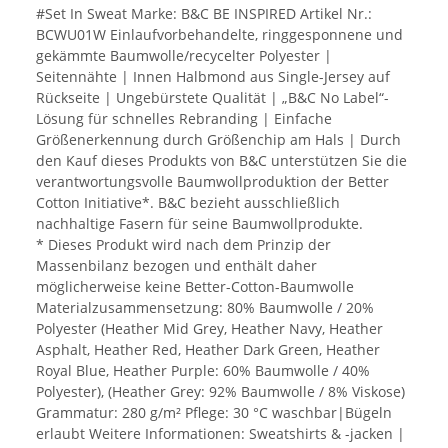
#Set In Sweat Marke: B&C BE INSPIRED Artikel Nr.:
BCWU01W Einlaufvorbehandelte, ringgesponnene und
gekämmte Baumwolle/recycelter Polyester |
Seitennähte | Innen Halbmond aus Single-Jersey auf
Rückseite | Ungebürstete Qualität | „B&C No Label“-
Lösung für schnelles Rebranding | Einfache
Größenerkennung durch Größenchip am Hals | Durch
den Kauf dieses Produkts von B&C unterstützen Sie die
verantwortungsvolle Baumwollproduktion der Better
Cotton Initiative*. B&C bezieht ausschließlich
nachhaltige Fasern für seine Baumwollprodukte.
* Dieses Produkt wird nach dem Prinzip der
Massenbilanz bezogen und enthält daher
möglicherweise keine Better-Cotton-Baumwolle
Materialzusammensetzung: 80% Baumwolle / 20%
Polyester (Heather Mid Grey, Heather Navy, Heather
Asphalt, Heather Red, Heather Dark Green, Heather
Royal Blue, Heather Purple: 60% Baumwolle / 40%
Polyester), (Heather Grey: 92% Baumwolle / 8% Viskose)
Grammatur: 280 g/m² Pflege: 30 °C waschbar|Bügeln
erlaubt Weitere Informationen: Sweatshirts & -jacken |