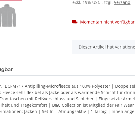
exkl. 19% USt. , zzgl.
Versand
Momentan nicht verfügbar
x
Dieser Artikel hat Variatio
ügbar
.: BCFM717 Antipilling-Microfleece aus 100% Polyester | Doppelse
s Fleece sehr flexibel als Jacke oder als wärmende Schicht für dr
2 Fronttaschen mit Reißverschluss und Schieber | Eingesetzte Ärm
heit und Tragekomfort | B&C Collection ist Mitglied der Fair We
rmationen: Jacken | Set-In | Atmungsaktiv | 1-farbig | Innen ang