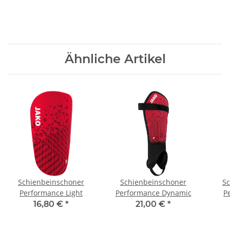
Ähnliche Artikel
Schienbeinschoner
Schienbeinschoner
S
Performance Light
Performance Dynamic
P
16,80 €
*
21,00 €
*