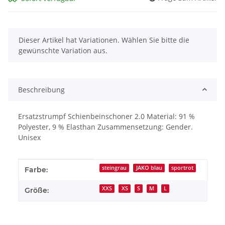
x
Dieser Artikel hat Variationen. Wählen Sie bitte die
gewünschte Variation aus.
Beschreibung
Ersatzstrumpf Schienbeinschoner 2.0 Material: 91 %
Polyester, 9 % Elasthan Zusammensetzung: Gender.
Unisex
Produkteigenschaft
Wert
steingrau
JAKO blau
sportrot
Farbe:
XXS
XS
S
M
L
Größe: