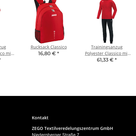
zug
Rucksack Classico
Trainingsanzug
ico mit
Polyester Classico mit
16,80 €
*
Kapuze
*
61,33 €
*
Kontakt
ZEGO Textilveredelungszentrum GmbH
Niedernberger Straße 7