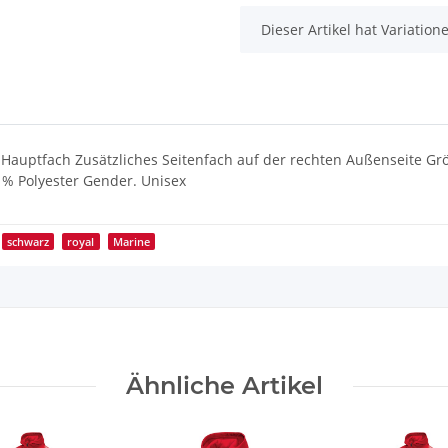
x
Dieser Artikel hat Variatio
 Hauptfach Zusätzliches Seitenfach auf der rechten Außenseite Gr
 % Polyester Gender. Unisex
schwarz
royal
Marine
Ähnliche Artikel