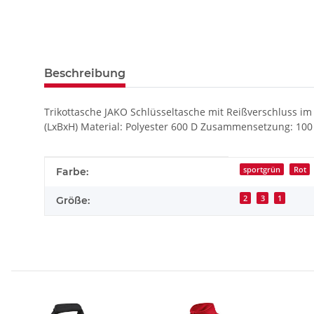
Beschreibung
Trikottasche JAKO Schlüsseltasche mit Reißverschluss im
(LxBxH) Material: Polyester 600 D Zusammensetzung: 100
Produkteigenschaft
Wert
sportgrün
Rot
Farbe:
2
3
1
Größe: