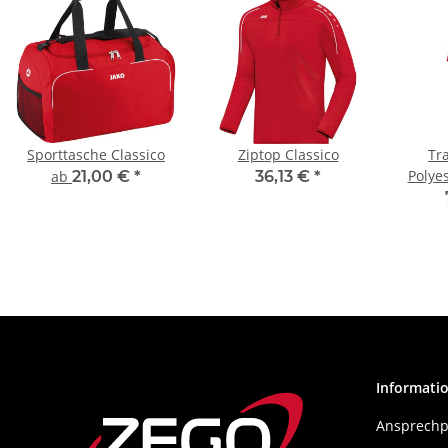
Sporttasche Classico
Ziptop Classico
Tr
Polyes
ab
21,00 €
*
36,13 €
*
Informati
Ansprechp