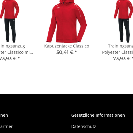
ainingsanzug
Kapuzenjacke Classico
Trainingsan
ter Classico mit
Polyester Class
50,41 €
*
Kapuze
Kapuze
73,93 €
*
73,93 €
onen
Gesetzliche Informationen
artner
Datenschutz