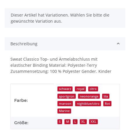
x
Dieser Artikel hat Variationen. Wählen Sie bitte die
gewünschte Variation aus.
Beschreibung
Sweat Classico Top- und Ärmelabschluss mit
elastischer Binding Material: Polyester-Terry
Zusammensetzung: 100 % Polyester Gender. Kinder
Produkteigenschaft
Wert
schwarz
royal
citro
sportgrün
neonorange
lila
Farbe:
maroon
nightblue/citro
Rot
Marine
S
M
L
XL
XXL
Größe: