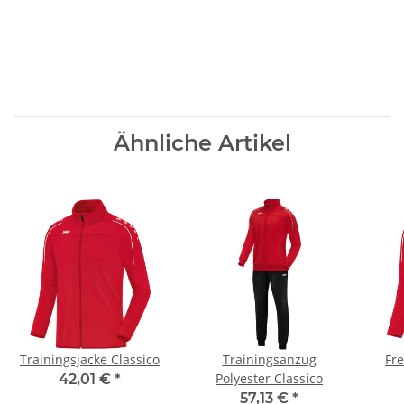
Ähnliche Artikel
Trainingsjacke Classico
Trainingsanzug
Fre
Polyester Classico
42,01 €
*
57,13 €
*