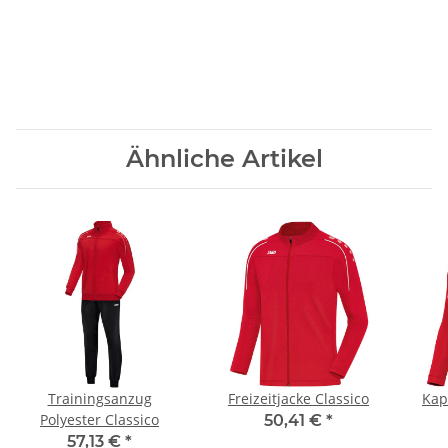
Ähnliche Artikel
Trainingsanzug
Freizeitjacke Classico
Kap
Polyester Classico
50,41 €
*
57,13 €
*