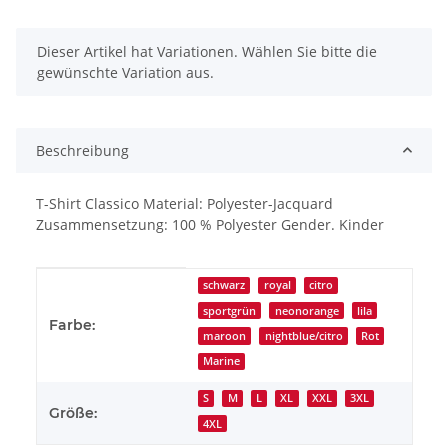
x
Dieser Artikel hat Variationen. Wählen Sie bitte die
gewünschte Variation aus.
Beschreibung
T-Shirt Classico Material: Polyester-Jacquard
Zusammensetzung: 100 % Polyester Gender. Kinder
Produkteigenschaft
Wert
schwarz
royal
citro
sportgrün
neonorange
lila
Farbe:
maroon
nightblue/citro
Rot
Marine
S
M
L
XL
XXL
3XL
Größe:
4XL