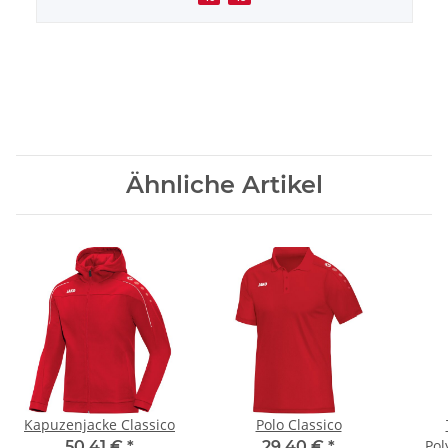
Ähnliche Artikel
Kapuzenjacke Classico
Polo Classico
Pol
50,41 €
*
29,40 €
*