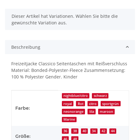
x
Dieser Artikel hat Variationen. Wählen Sie bitte die
gewünschte Variation aus.
Beschreibung
Freizeitjacke Classico Seitentaschen mit Reißverschluss
Material: Bonded-Polyester-Fleece Zusammensetzung:
100 % Polyester Gender. Kinder
Produkteigenschaft
Wert
nightblue/citro
schwarz
royal
Rot
citro
sportgrün
Farbe:
neonorange
lila
maroon
Marine
36
38
40
34
42
44
Größe:
46
48