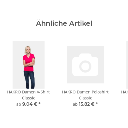
Ähnliche Artikel
HAKRO Damen V-Shirt
HAKRO Damen Poloshirt
HAK
Classic
Classic
ab
9,04 €
*
ab
15,82 €
*