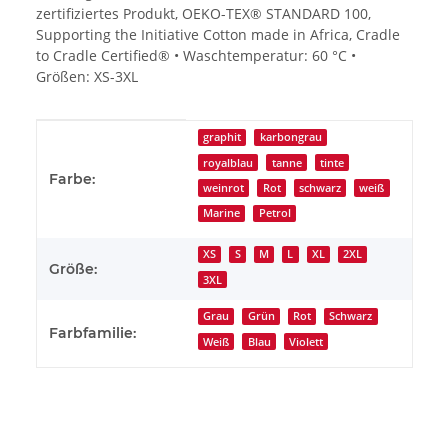
zertifiziertes Produkt, OEKO-TEX® STANDARD 100,
Supporting the Initiative Cotton made in Africa, Cradle
to Cradle Certified® • Waschtemperatur: 60 °C •
Größen: XS-3XL
Produkteigenschaft
Wert
graphit
karbongrau
royalblau
tanne
tinte
Farbe:
weinrot
Rot
schwarz
weiß
Marine
Petrol
XS
S
M
L
XL
2XL
Größe:
3XL
Grau
Grün
Rot
Schwarz
Farbfamilie:
Weiß
Blau
Violett