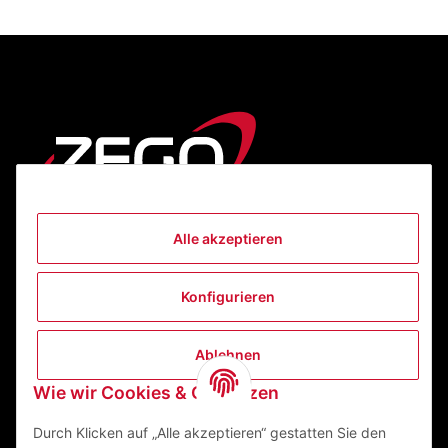
Alle akzeptieren
Informationen
Konfigurieren
Gesetzliche Informationen
Ablehnen
Kontakt
Wie wir Cookies & Co nutzen
ZEGO Textilveredelungszentrum GmbH
Niedernberger Straße 7
Durch Klicken auf „Alle akzeptieren“ gestatten Sie den
63741 Aschaffenburg Deutschland