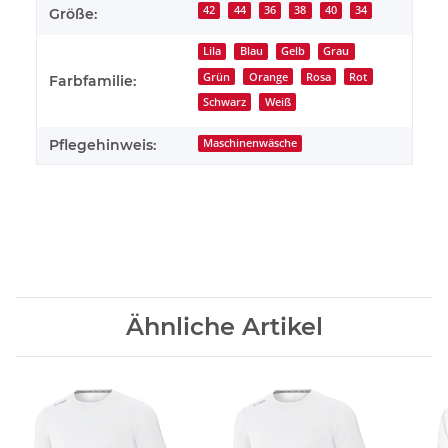
42
44
36
38
40
34
Größe:
Lila
Blau
Gelb
Grau
Grün
Orange
Rosa
Rot
Farbfamilie:
Schwarz
Weiß
Pflegehinweis:
Maschinenwäsche
Ähnliche Artikel