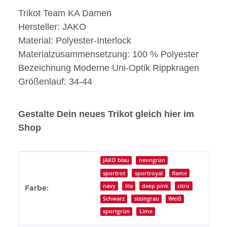
Trikot Team KA Damen
Hersteller: JAKO
Material: Polyester-Interlock
Materialzusammensetzung: 100 % Polyester
Bezeichnung Moderne Uni-Optik Rippkragen
Größenlauf: 34-44
Gestalte Dein neues Trikot gleich hier im
Shop
Produkteigenschaft
Wert
JAKO blau
neongrün
sportrot
sportroyal
flame
navy
lila
deep pink
citro
Farbe:
Schwarz
steingrau
Weiß
sportgrün
Lime