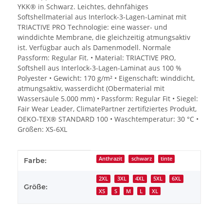
YKK® in Schwarz. Leichtes, dehnfähiges
Softshellmaterial aus Interlock-3-Lagen-Laminat mit
TRIACTIVE PRO Technologie: eine wasser- und
winddichte Membrane, die gleichzeitig atmungsaktiv
ist. Verfügbar auch als Damenmodell. Normale
Passform: Regular Fit. • Material: TRIACTIVE PRO,
Softshell aus Interlock-3-Lagen-Laminat aus 100 %
Polyester • Gewicht: 170 g/m² • Eigenschaft: winddicht,
atmungsaktiv, wasserdicht (Obermaterial mit
Wassersäule 5.000 mm) • Passform: Regular Fit • Siegel:
Fair Wear Leader, ClimatePartner zertifiziertes Produkt,
OEKO-TEX® STANDARD 100 • Waschtemperatur: 30 °C •
Größen: XS-6XL
Produkteigenschaft
Wert
Anthrazit
schwarz
tinte
Farbe:
2XL
3XL
4XL
5XL
6XL
Größe:
XS
S
M
L
XL