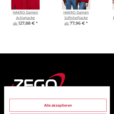
HAKRO Damen
HAKRO Damen
Activejacke
Softshelljacke
ab
127,88 €
*
ab
77,96 €
*
Alle akzeptieren
Informationen