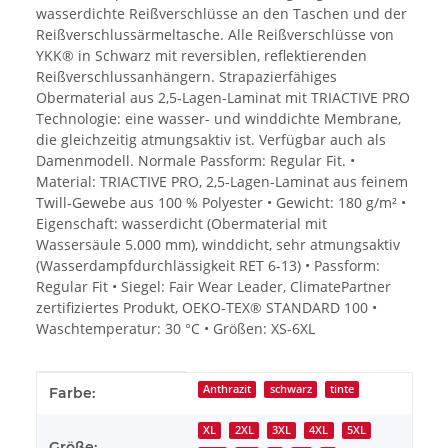
wasserdichte Reißverschlüsse an den Taschen und der
Reißverschlussärmeltasche. Alle Reißverschlüsse von
YKK® in Schwarz mit reversiblen, reflektierenden
Reißverschlussanhängern. Strapazierfähiges
Obermaterial aus 2,5-Lagen-Laminat mit TRIACTIVE PRO
Technologie: eine wasser- und winddichte Membrane,
die gleichzeitig atmungsaktiv ist. Verfügbar auch als
Damenmodell. Normale Passform: Regular Fit. •
Material: TRIACTIVE PRO, 2,5-Lagen-Laminat aus feinem
Twill-Gewebe aus 100 % Polyester • Gewicht: 180 g/m² •
Eigenschaft: wasserdicht (Obermaterial mit
Wassersäule 5.000 mm), winddicht, sehr atmungsaktiv
(Wasserdampfdurchlässigkeit RET 6-13) • Passform:
Regular Fit • Siegel: Fair Wear Leader, ClimatePartner
zertifiziertes Produkt, OEKO-TEX® STANDARD 100 •
Waschtemperatur: 30 °C • Größen: XS-6XL
Produkteigenschaft
Wert
Anthrazit
schwarz
tinte
Farbe:
XL
2XL
3XL
4XL
5XL
Größe: