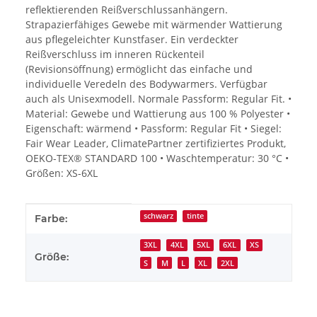
reflektierenden Reißverschlussanhängern.
Strapazierfähiges Gewebe mit wärmender Wattierung
aus pflegeleichter Kunstfaser. Ein verdeckter
Reißverschluss im inneren Rückenteil
(Revisionsöffnung) ermöglicht das einfache und
individuelle Veredeln des Bodywarmers. Verfügbar
auch als Unisexmodell. Normale Passform: Regular Fit. •
Material: Gewebe und Wattierung aus 100 % Polyester •
Eigenschaft: wärmend • Passform: Regular Fit • Siegel:
Fair Wear Leader, ClimatePartner zertifiziertes Produkt,
OEKO-TEX® STANDARD 100 • Waschtemperatur: 30 °C •
Größen: XS-6XL
Produkteigenschaft
Wert
schwarz
tinte
Farbe:
3XL
4XL
5XL
6XL
XS
Größe:
S
M
L
XL
2XL