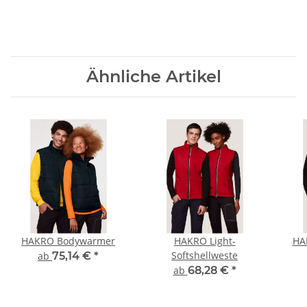
Ähnliche Artikel
HAKRO Bodywarmer
HAKRO Light-
HA
Softshellweste
ab
75,14 €
*
ab
68,28 €
*