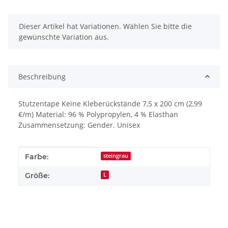
x
Dieser Artikel hat Variationen. Wählen Sie bitte die
gewünschte Variation aus.
Beschreibung
Stutzentape Keine Kleberückstände 7,5 x 200 cm (2,99
€/m) Material: 96 % Polypropylen, 4 % Elasthan
Zusammensetzung: Gender. Unisex
Produkteigenschaft
Wert
Farbe:
steingrau
Größe:
L