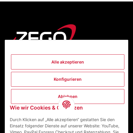
Alle akzeptieren
Informationen
Konfigurieren
Gesetzliche Informationen
Ablehnen
Kontakt
Wie wir Cookies & Co nutzen
ZEGO Textilveredelungszentrum GmbH
Niedernberger Straße 7
Durch Klicken auf „Alle akzeptieren“ gestatten Sie den
63741 Aschaffenburg Deutschland
Einsatz folgender Dienste auf unserer Website: YouTube,
Vimeo, PayPal Express Checkout und Ratenzahlung. Sie