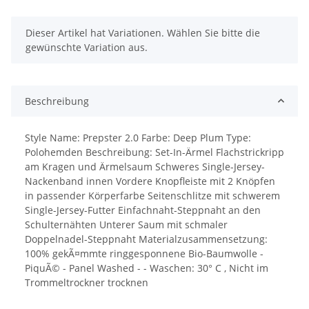
x
Dieser Artikel hat Variationen. Wählen Sie bitte die
gewünschte Variation aus.
Beschreibung
Style Name: Prepster 2.0 Farbe: Deep Plum Type:
Polohemden Beschreibung: Set-In-Ärmel Flachstrickripp
am Kragen und Ärmelsaum Schweres Single-Jersey-
Nackenband innen Vordere Knopfleiste mit 2 Knöpfen
in passender Körperfarbe Seitenschlitze mit schwerem
Single-Jersey-Futter Einfachnaht-Steppnaht an den
Schulternähten Unterer Saum mit schmaler
Doppelnadel-Steppnaht Materialzusammensetzung:
100% gekÃ¤mmte ringgesponnene Bio-Baumwolle -
PiquÃ© - Panel Washed - - Waschen: 30° C , Nicht im
Trommeltrockner trocknen