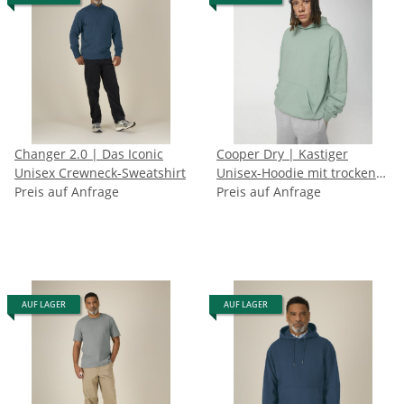
Changer 2.0 | Das Iconic
Cooper Dry | Kastiger
Unisex Crewneck-Sweatshirt
Unisex-Hoodie mit trockener
Preis auf Anfrage
Haptik
Preis auf Anfrage
AUF LAGER
AUF LAGER