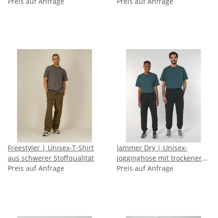
Sweatshirt
Preis auf Anfrage
Preis auf Anfrage
Freestyler | Unisex-T-Shirt
Jammer Dry | Unisex-
aus schwerer Stoffqualität
Jogginghose mit trockener
Preis auf Anfrage
Haptik
Preis auf Anfrage