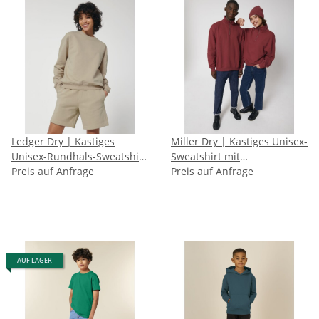
Ledger Dry | Kastiges
Miller Dry | Kastiges Unisex-
Unisex-Rundhals-Sweatshirt
Sweatshirt mit
mit trockener Haptik
Preis auf Anfrage
Viertelreißverschluss und
Preis auf Anfrage
trockener Haptik
AUF LAGER