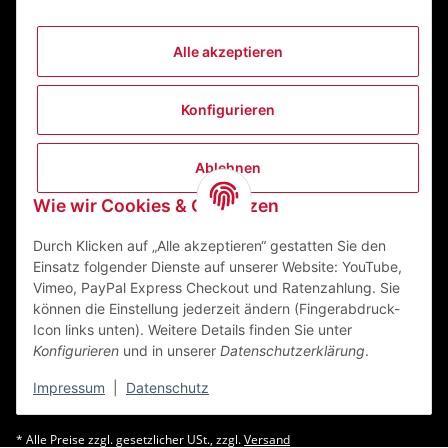
Alle akzeptieren
Informationen
Konfigurieren
Gesetzliche Informationen
Ablehnen
Kontakt
Wie wir Cookies & Co nutzen
ZEGO Textilveredelungszentrum GmbH
Niedernberger Straße 7
Durch Klicken auf „Alle akzeptieren“ gestatten Sie den
63741 Aschaffenburg Deutschland
Einsatz folgender Dienste auf unserer Website: YouTube,
Vimeo, PayPal Express Checkout und Ratenzahlung. Sie
Mail:
info@zego-tvz.de
können die Einstellung jederzeit ändern (Fingerabdruck-
Tel.:
06021 59092-0
Icon links unten). Weitere Details finden Sie unter
Konfigurieren
und in unserer
Datenschutzerklärung
.
Impressum
|
Datenschutz
* Alle Preise zzgl. gesetzlicher USt., zzgl.
Versand