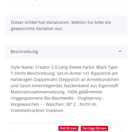
x
Dieser Artikel hat Variationen. Wählen Sie bitte die
gewünschte Variation aus.
Beschreibung
Style Name: Creator 2.0 Long Sleeve Farbe: Black Type:
T-Shirts Beschreibung: Set-In-Ärmel 1x1 Rippstrick am
Halskragen Doppelnaht-Steppstich an Ärmelbündchen
und Saum Innenliegendes Nackenband aus Eigenstoff
Materialzusammensetzung: 100% gekÃ¤mmte
ringgesponnene Bio-Baumwolle - Singlejersey -
Vorgewaschen - - Waschen: 30° C , Nicht im
Trommeltrockner trocknen
Produkteigenschaft
Wert
Red Brown
Heritage Brown