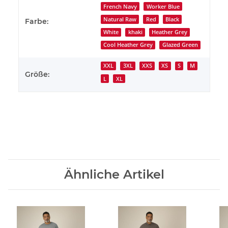
French Navy
Worker Blue
Natural Raw
Red
Black
Farbe:
White
khaki
Heather Grey
Cool Heather Grey
Glazed Green
XXL
3XL
XXS
XS
S
M
Größe:
L
XL
Ähnliche Artikel