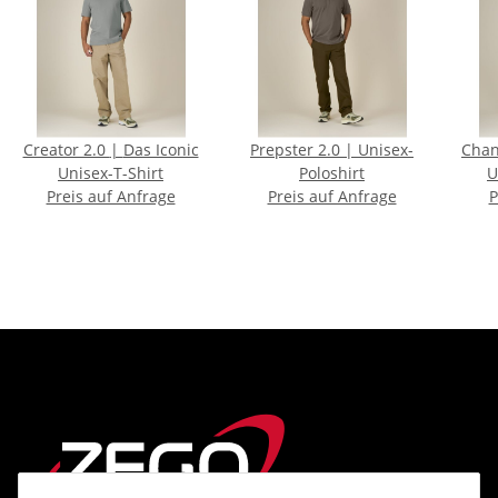
Creator 2.0 | Das Iconic
Prepster 2.0 | Unisex-
Changer 2
Unisex-T-Shirt
Poloshirt
U
Preis auf Anfrage
Preis auf Anfrage
P