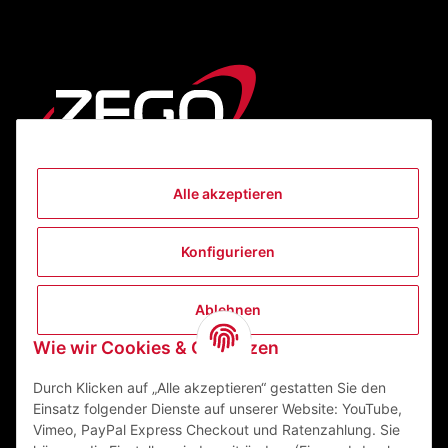
Alle akzeptieren
Informationen
Konfigurieren
Gesetzliche Informationen
Ablehnen
Kontakt
Wie wir Cookies & Co nutzen
ZEGO Textilveredelungszentrum GmbH
Niedernberger Straße 7
Durch Klicken auf „Alle akzeptieren“ gestatten Sie den
63741 Aschaffenburg Deutschland
Einsatz folgender Dienste auf unserer Website: YouTube,
Vimeo, PayPal Express Checkout und Ratenzahlung. Sie
Mail:
info@zego-tvz.de