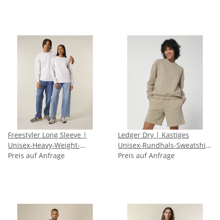
Freestyler Long Sleeve |
Ledger Dry | Kastiges
Unisex-Heavy-Weight-
Unisex-Rundhals-Sweatshirt
Langarmshirt
Preis auf Anfrage
mit trockener Haptik
Preis auf Anfrage