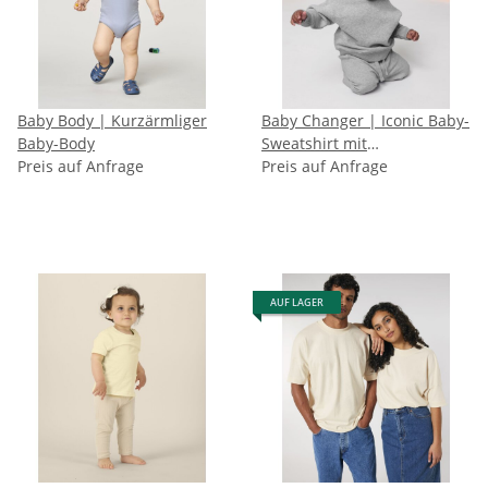
Baby Body | Kurzärmliger
Baby Changer | Iconic Baby-
Baby-Body
Sweatshirt mit
Preis auf Anfrage
Rundhalsausschnitt
Preis auf Anfrage
AUF LAGER