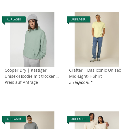
AUF LAGER
AUF LAGER
Cooper Dry | Kastiger
Crafter | Das Iconic Unisex
Unisex-Hoodie mit trockener
Mid-Light-T-Shirt
Haptik
Preis auf Anfrage
ab
6,62 €
*
AUF LAGER
AUF LAGER