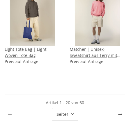
Light Tote Bag | Light
Matcher | Unisex-
Woven Tote Bag
Sweatshirt aus Terry mit
Preis auf Anfrage
Rundhalsausschnitt und
Preis auf Anfrage
normaler Passform
Artikel 1 - 20 von 60
Seite
1