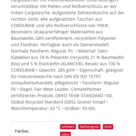
verschließbar mit Patten und Reißverschluss an der
linken Cargotasche. Aufgesetzte Zollstocktasche auf der
rechten Seite. Alle aufgesetzten Taschen aus
CORDURA® und alle Reißverschlüsse von YKK®.
Besonders strapazierfähiger Materialmix aus
Baumwolle, GRS-zertifiziertem, recyceltem Polyester
und Elasthan. Verfügbar auch als Damenmodell.
Normale Passform: Regular Fit. • Material: Satin
(Gewebe) aus 74 % Polyester (recycelt), 21 % Baumwolle
(bio) und 5 % Elastolefin (XLANCE®), Besatz aus 100 %
CORDURA® • Gewicht: 285 g/m² • Eigenschaft: geeignet
für Industriewäsche nach DIN EN ISO 15797,
einlaufvorbehandelt, pflegeleicht • Passform: Regular
Fit • Siegel: Fair Wear Leader, ClimatePartner
zertifiziertes Produkt, OEKO-TEX® STANDARD 100,
Global Recycled Standard (GRS), Grüner Knopf •
Waschtemperatur: 60 °C • Größen: XS-6XL
Produkteigenschaft
Wert
schwarz
karbongrau
tinte
Farbe:
olive