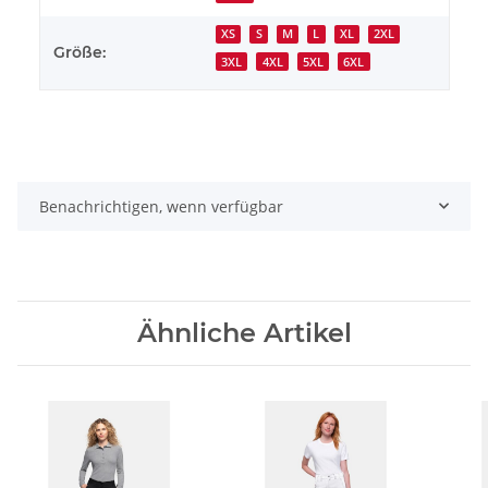
XS
S
M
L
XL
2XL
Größe:
3XL
4XL
5XL
6XL
Benachrichtigen, wenn verfügbar
Ähnliche Artikel