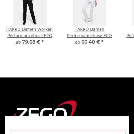
HAKRO Damen Worker-
HAKRO Damen
Performancehose ECO
Performancehose ECO
Per
ab
79,68 €
*
ab
66,40 €
*