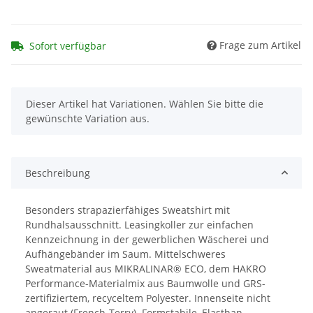
Frage zum Artikel
Sofort verfügbar
x
Dieser Artikel hat Variationen. Wählen Sie bitte die
gewünschte Variation aus.
Beschreibung
Besonders strapazierfähiges Sweatshirt mit
Rundhalsausschnitt. Leasingkoller zur einfachen
Kennzeichnung in der gewerblichen Wäscherei und
Aufhängebänder im Saum. Mittelschweres
Sweatmaterial aus MIKRALINAR® ECO, dem HAKRO
Performance-Materialmix aus Baumwolle und GRS-
zertifiziertem, recyceltem Polyester. Innenseite nicht
angeraut (French-Terry). Formstabile, Elasthan-