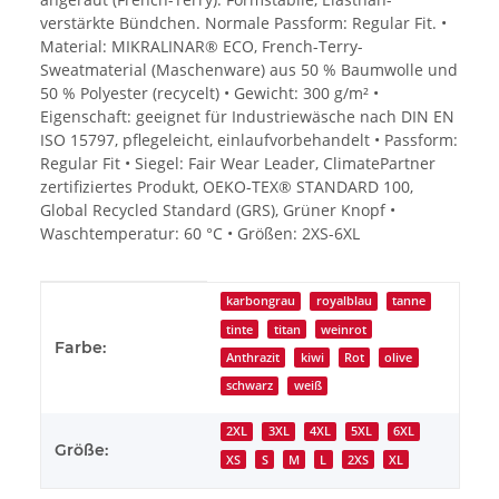
verstärkte Bündchen. Normale Passform: Regular Fit. •
Material: MIKRALINAR® ECO, French-Terry-
Sweatmaterial (Maschenware) aus 50 % Baumwolle und
50 % Polyester (recycelt) • Gewicht: 300 g/m² •
Eigenschaft: geeignet für Industriewäsche nach DIN EN
ISO 15797, pflegeleicht, einlaufvorbehandelt • Passform:
Regular Fit • Siegel: Fair Wear Leader, ClimatePartner
zertifiziertes Produkt, OEKO-TEX® STANDARD 100,
Global Recycled Standard (GRS), Grüner Knopf •
Waschtemperatur: 60 °C • Größen: 2XS-6XL
Produkteigenschaft
Wert
karbongrau
royalblau
tanne
tinte
titan
weinrot
Farbe:
Anthrazit
kiwi
Rot
olive
schwarz
weiß
2XL
3XL
4XL
5XL
6XL
Größe:
XS
S
M
L
2XS
XL