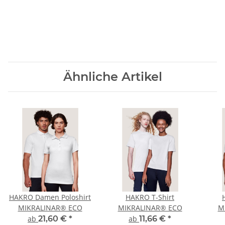
Ähnliche Artikel
HAKRO Damen Poloshirt
HAKRO T-Shirt
MIKRALINAR® ECO
MIKRALINAR® ECO
M
ab
21,60 €
*
ab
11,66 €
*