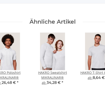
Ähnliche Artikel
RO Poloshirt
HAKRO Sweatshirt
HAKRO T-Shirt C
IKRALINAR®
MIKRALINAR®
ab
8,64 
b
26,48 €
*
ab
34,28 €
*