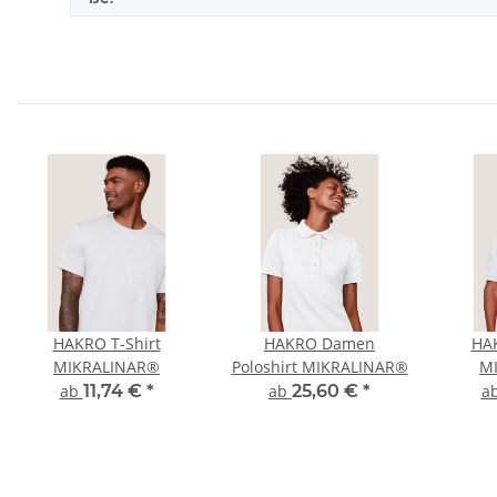
HAKRO T-Shirt
HAKRO Damen
HAK
MIKRALINAR®
Poloshirt MIKRALINAR®
M
ab
11,74 €
*
ab
25,60 €
*
a