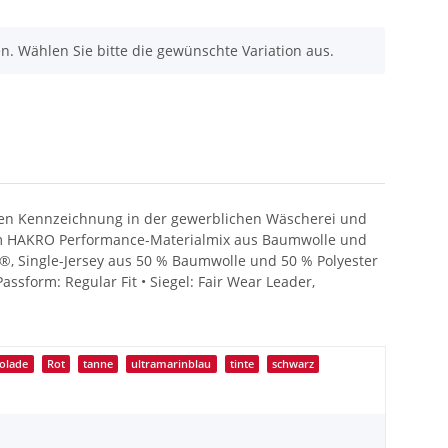
nen. Wählen Sie bitte die gewünschte Variation aus.
chen Kennzeichnung in der gewerblichen Wäscherei und
dem HAKRO Performance-Materialmix aus Baumwolle und
R®, Single-Jersey aus 50 % Baumwolle und 50 % Polyester
assform: Regular Fit • Siegel: Fair Wear Leader,
olade
Rot
tanne
ultramarinblau
tinte
schwarz