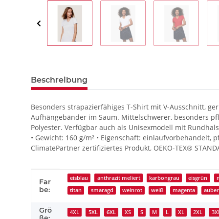
Beschreibung
Besonders strapazierfähiges T-Shirt mit V-Ausschnitt,
Aufhängebänder im Saum. Mittelschwerer, besonders pf
Polyester. Verfügbar auch als Unisexmodell mit Rundhals
• Gewicht: 160 g/m² • Eigenschaft: einlaufvorbehandelt, p
ClimatePartner zertifiziertes Produkt, OEKO-TEX® STAND
Produkteigenschaft
Wert
eisblau
anthrazit meliert
karbongrau
eisgrün
Far
be:
titan
smaragd
weinrot
weiß
magenta
auber
Grö
4XL
5XL
6XL
XS
S
M
L
XL
2XL
3X
ße: