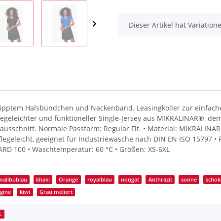
x
Dieser Artikel hat Variatio
 geripptem Halsbündchen und Nackenband. Leasingkoller zur einfa
legeleichter und funktioneller Single-Jersey aus MIKRALINAR®, 
ausschnitt. Normale Passform: Regular Fit. • Material: MIKRALINA
flegeleicht, geeignet für Industriewäsche nach DIN EN ISO 15797 • P
ARD 100 • Waschtemperatur: 60 °C • Größen: XS-6XL
malibublau
khaki
Orange
royalblau
nougat
Anthrazit
sonne
schok
gine
kiwi
Grau meliert
L