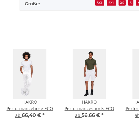
5XL
6XL
XS
S
Größe:
HAKRO
HAKRO
H
Performancehose ECO
Performanceshorts ECO
Perfo
ab
66,40 €
*
ab
56,66 €
*
a