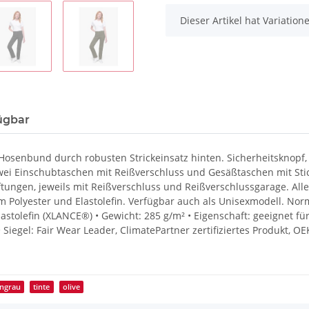
x
Dieser Artikel hat Variatio
ügbar
Hosenbund durch robusten Strickeinsatz hinten. Sicherheitsknopf,
ei Einschubtaschen mit Reißverschluss und Gesäßtaschen mit Stic
ungen, jeweils mit Reißverschluss und Reißverschlussgarage. All
m Polyester und Elastolefin. Verfügbar auch als Unisexmodell. Norm
Elastolefin (XLANCE®) • Gewicht: 285 g/m² • Eigenschaft: geeignet 
t • Siegel: Fair Wear Leader, ClimatePartner zertifiziertes Produkt
ngrau
tinte
olive