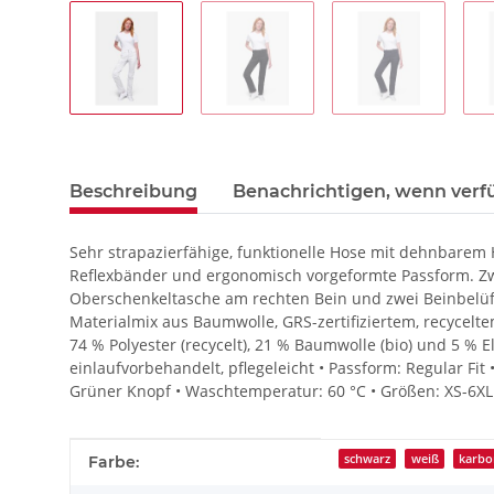
Beschreibung
Benachrichtigen, wenn verf
Sehr strapazierfähige, funktionelle Hose mit dehnbarem 
Reflexbänder und ergonomisch vorgeformte Passform. Zw
Oberschenkeltasche am rechten Bein und zwei Beinbelüft
Materialmix aus Baumwolle, GRS-zertifiziertem, recycelte
74 % Polyester (recycelt), 21 % Baumwolle (bio) und 5 % 
einlaufvorbehandelt, pflegeleicht • Passform: Regular Fi
Grüner Knopf • Waschtemperatur: 60 °C • Größen: XS-6XL
Produkteigenschaft
Wert
schwarz
weiß
karbo
Farbe: