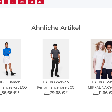
M
L
XL
2XL
3XL
4XL
Ähnliche Artikel
AKRO Damen
HAKRO Worker-
HAKRO T-Sh
rmanceskort ECO
Performancehose ECO
MIKRALINAR®
b
56,66 €
*
ab
79,68 €
*
ab
11,66 