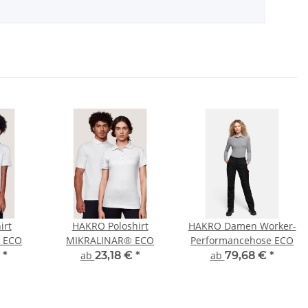
irt
HAKRO Poloshirt
HAKRO Damen Worker-
 ECO
MIKRALINAR® ECO
Performancehose ECO
€
*
ab
23,18 €
*
ab
79,68 €
*