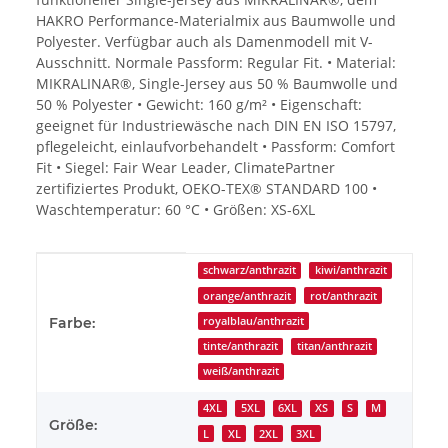
HAKRO Performance-Materialmix aus Baumwolle und
Polyester. Verfügbar auch als Damenmodell mit V-
Ausschnitt. Normale Passform: Regular Fit. • Material:
MIKRALINAR®, Single-Jersey aus 50 % Baumwolle und
50 % Polyester • Gewicht: 160 g/m² • Eigenschaft:
geeignet für Industriewäsche nach DIN EN ISO 15797,
pflegeleicht, einlaufvorbehandelt • Passform: Comfort
Fit • Siegel: Fair Wear Leader, ClimatePartner
zertifiziertes Produkt, OEKO-TEX® STANDARD 100 •
Waschtemperatur: 60 °C • Größen: XS-6XL
Produkteigenschaft
Wert
schwarz/anthrazit
kiwi/anthrazit
orange/anthrazit
rot/anthrazit
Farbe:
royalblau/anthrazit
tinte/anthrazit
titan/anthrazit
weiß/anthrazit
4XL
5XL
6XL
XS
S
M
Größe:
L
XL
2XL
3XL