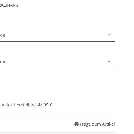
KRALINAR®
ion.
ion.
g des Herstellers
:
44,95 €
Frage zum Artikel