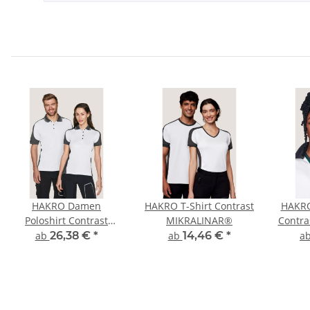
HAKRO Damen
HAKRO T-Shirt Contrast
HAKRO
Poloshirt Contrast
MIKRALINAR®
Contr
MIKRALINAR®
ab
26,38 €
*
ab
14,46 €
*
a