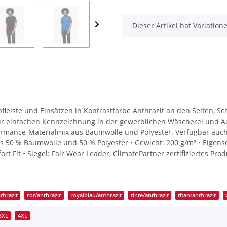
x
Dieser Artikel hat Variatio
fleiste und Einsätzen in Kontrastfarbe Anthrazit an den Seiten, S
ur einfachen Kennzeichnung in der gewerblichen Wäscherei und A
mance-Materialmix aus Baumwolle und Polyester. Verfügbar auch 
us 50 % Baumwolle und 50 % Polyester • Gewicht: 200 g/m² • Eigens
fort Fit • Siegel: Fair Wear Leader, ClimatePartner zertifizierte
thrazit
rot/anthrazit
royalblau/anthrazit
tinte/anthrazit
titan/anthrazit
3XL
4XL