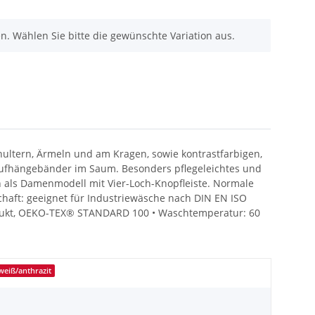
nen. Wählen Sie bitte die gewünschte Variation aus.
chultern, Ärmeln und am Kragen, sowie kontrastfarbigen,
ufhängebänder im Saum. Besonders pflegeleichtes und
als Damenmodell mit Vier-Loch-Knopfleiste. Normale
chaft: geeignet für Industriewäsche nach DIN EN ISO
s Produkt, OEKO-TEX® STANDARD 100 • Waschtemperatur: 60
weiß/anthrazit