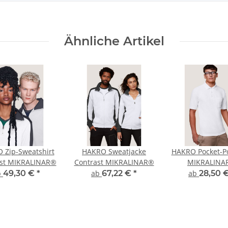
Ähnliche Artikel
 Zip-Sweatshirt
HAKRO Sweatjacke
HAKRO Pocket-Po
ast MIKRALINAR®
Contrast MIKRALINAR®
MIKRALINA
b
49,30 €
*
ab
67,22 €
*
ab
28,50 