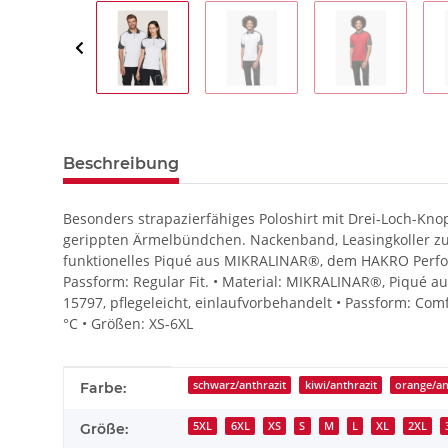
Beschreibung
Besonders strapazierfähiges Poloshirt mit Drei-Loch-Knop
gerippten Ärmelbündchen. Nackenband, Leasingkoller z
funktionelles Piqué aus MIKRALINAR®, dem HAKRO Perfor
Passform: Regular Fit. • Material: MIKRALINAR®, Piqué a
15797, pflegeleicht, einlaufvorbehandelt • Passform: Com
°C • Größen: XS-6XL
Produkteigenschaft
Wert
schwarz/anthrazit
kiwi/anthrazit
orange/an
Farbe:
5XL
6XL
XS
S
M
L
XL
2XL
Größe: