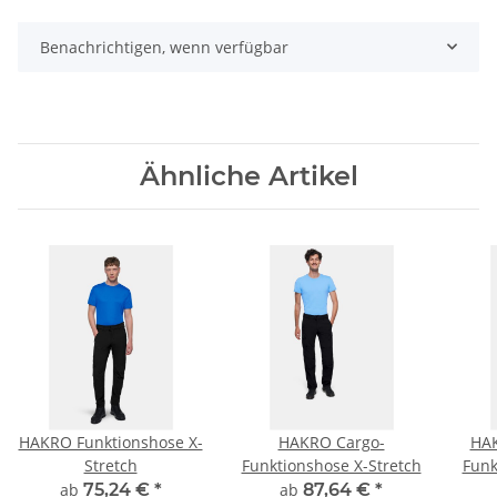
Benachrichtigen, wenn verfügbar
Ähnliche Artikel
HAKRO Funktionshose X-
HAKRO Cargo-
HA
Stretch
Funktionshose X-Stretch
Funk
ab
75,24 €
*
ab
87,64 €
*