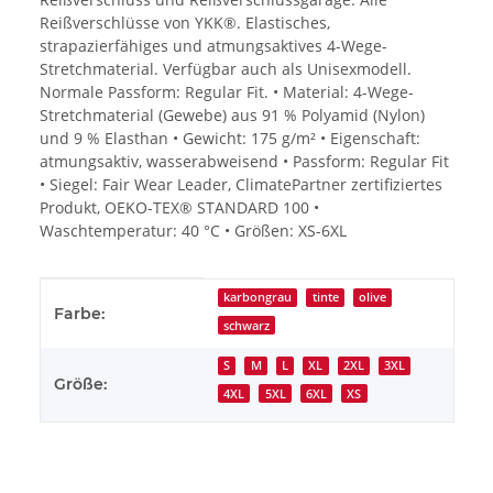
Reißverschlüsse von YKK®. Elastisches,
strapazierfähiges und atmungsaktives 4-Wege-
Stretchmaterial. Verfügbar auch als Unisexmodell.
Normale Passform: Regular Fit. • Material: 4-Wege-
Stretchmaterial (Gewebe) aus 91 % Polyamid (Nylon)
und 9 % Elasthan • Gewicht: 175 g/m² • Eigenschaft:
atmungsaktiv, wasserabweisend • Passform: Regular Fit
• Siegel: Fair Wear Leader, ClimatePartner zertifiziertes
Produkt, OEKO-TEX® STANDARD 100 •
Waschtemperatur: 40 °C • Größen: XS-6XL
Produkteigenschaft
Wert
karbongrau
tinte
olive
Farbe:
schwarz
S
M
L
XL
2XL
3XL
Größe:
4XL
5XL
6XL
XS