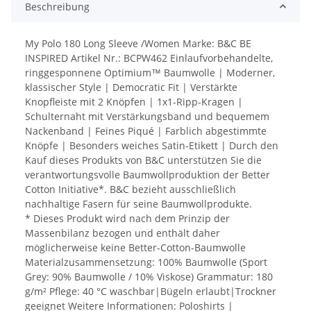
Beschreibung
My Polo 180 Long Sleeve /Women Marke: B&C BE
INSPIRED Artikel Nr.: BCPW462 Einlaufvorbehandelte,
ringgesponnene Optimium™ Baumwolle | Moderner,
klassischer Style | Democratic Fit | Verstärkte
Knopfleiste mit 2 Knöpfen | 1x1-Ripp-Kragen |
Schulternaht mit Verstärkungsband und bequemem
Nackenband | Feines Piqué | Farblich abgestimmte
Knöpfe | Besonders weiches Satin-Etikett | Durch den
Kauf dieses Produkts von B&C unterstützen Sie die
verantwortungsvolle Baumwollproduktion der Better
Cotton Initiative*. B&C bezieht ausschließlich
nachhaltige Fasern für seine Baumwollprodukte.
* Dieses Produkt wird nach dem Prinzip der
Massenbilanz bezogen und enthält daher
möglicherweise keine Better-Cotton-Baumwolle
Materialzusammensetzung: 100% Baumwolle (Sport
Grey: 90% Baumwolle / 10% Viskose) Grammatur: 180
g/m² Pflege: 40 °C waschbar|Bügeln erlaubt|Trockner
geeignet Weitere Informationen: Poloshirts |