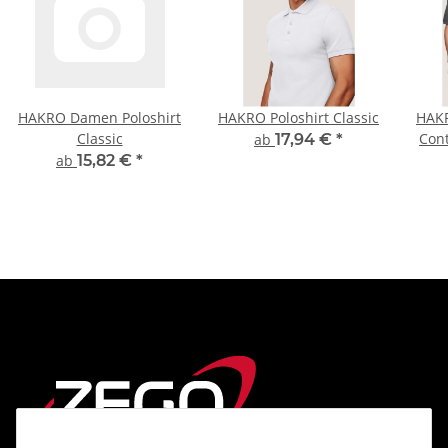
HAKRO Damen Poloshirt
HAKRO Poloshirt Classic
HAKR
Classic
Con
ab
17,94 €
*
ab
15,82 €
*