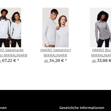
RO Sweatjacke
HAKRO Sweatshirt
HAKRO Blu
ast MIKRALINAR®
MIKRALINAR®
MIKRALINA
b
67,22 €
*
ab
34,28 €
*
ab
33,88 
onen
Gesetzliche Informationen