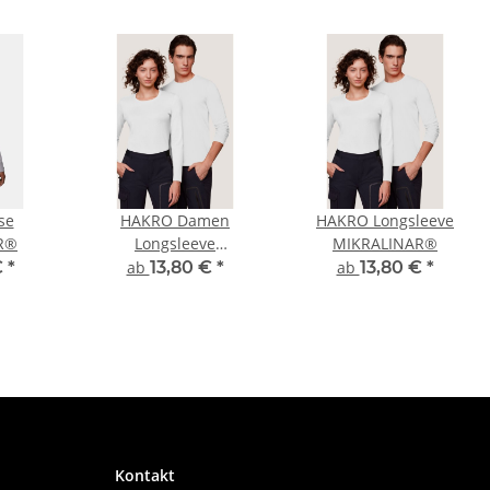
se
HAKRO Damen
HAKRO Longsleeve
R®
Longsleeve
MIKRALINAR®
MIKRALINAR®
€
*
ab
13,80 €
*
ab
13,80 €
*
Kontakt