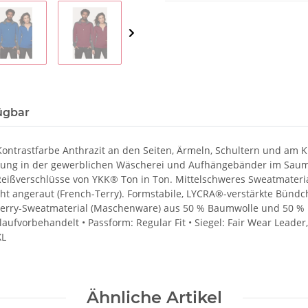
ügbar
Kontrastfarbe Anthrazit an den Seiten, Ärmeln, Schultern und am K
ung in der gewerblichen Wäscherei und Aufhängebänder im Saum. 
 Reißverschlüsse von YKK® Ton in Ton. Mittelschweres Sweatmat
cht angeraut (French-Terry). Formstabile, LYCRA®-verstärkte Bünd
Terry-Sweatmaterial (Maschenware) aus 50 % Baumwolle und 50 % Po
aufvorbehandelt • Passform: Regular Fit • Siegel: Fair Wear Leader
XL
Ähnliche Artikel