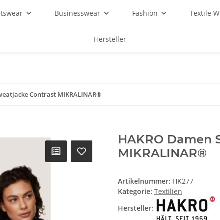
rtswear
Businesswear
Fashion
Textile 
Hersteller
eatjacke Contrast MIKRALINAR®
HAKRO Damen Sw
MIKRALINAR®
Artikelnummer:
HK277
Kategorie:
Textilien
Hersteller: