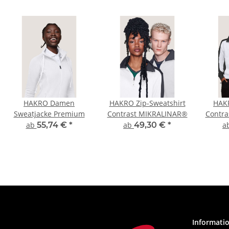
HAKRO Damen
HAKRO Zip-Sweatshirt
HAK
Sweatjacke Premium
Contrast MIKRALINAR®
Contr
ab
55,74 €
*
ab
49,30 €
*
a
Informati