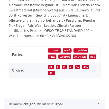
Normale Passform: Regular Fit. • Material: French-Terry-
Sweatmaterial (Maschenware) aus 70 % Baumwolle und
30 % Polyester • Gewicht: 300 g/m² • Eigenschaft:
pflegeleicht, einlaufvorbehandelt • Passform: Regular
Fit • Siegel: Fair Wear Leader, ClimatePartner
zertifiziertes Produkt, OEKO-TEX® STANDARD 100 •
Waschtemperatur: 60 °C • Größen: XS-3XL
Produkteigenschaft
Wert
schwarz
weiß
royalblau
Farbe:
tinte
weinrot
Anthrazit
Rot
XS
S
M
L
XL
2XL
Größe:
3XL
Benachrichtigen, wenn verfügbar