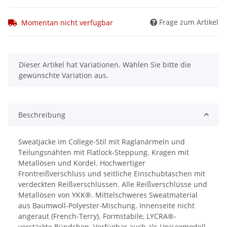
Frage zum Artikel
Momentan nicht verfügbar
x
Dieser Artikel hat Variationen. Wählen Sie bitte die
gewünschte Variation aus.
Beschreibung
Sweatjacke im College-Stil mit Raglanärmeln und
Teilungsnähten mit Flatlock-Steppung. Kragen mit
Metallösen und Kordel. Hochwertiger
Frontreißverschluss und seitliche Einschubtaschen mit
verdeckten Reißverschlüssen. Alle Reißverschlüsse und
Metallösen von YKK®. Mittelschweres Sweatmaterial
aus Baumwoll-Polyester-Mischung. Innenseite nicht
angeraut (French-Terry). Formstabile, LYCRA®-
verstärkte Bündchen. Verfügbar auch als Unisexmodell.