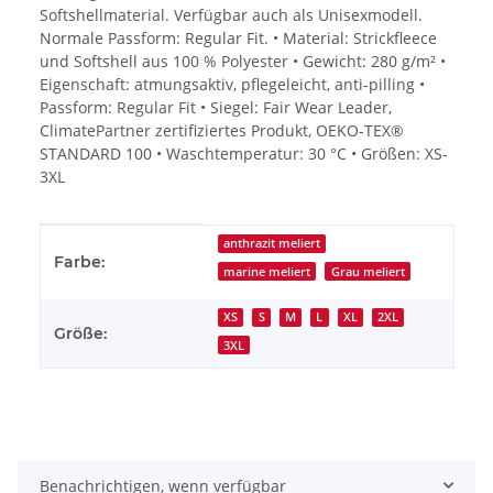
Softshellmaterial. Verfügbar auch als Unisexmodell.
Normale Passform: Regular Fit. • Material: Strickfleece
und Softshell aus 100 % Polyester • Gewicht: 280 g/m² •
Eigenschaft: atmungsaktiv, pflegeleicht, anti-pilling •
Passform: Regular Fit • Siegel: Fair Wear Leader,
ClimatePartner zertifiziertes Produkt, OEKO-TEX®
STANDARD 100 • Waschtemperatur: 30 °C • Größen: XS-
3XL
Produkteigenschaft
Wert
anthrazit meliert
Farbe:
marine meliert
Grau meliert
XS
S
M
L
XL
2XL
Größe:
3XL
Benachrichtigen, wenn verfügbar