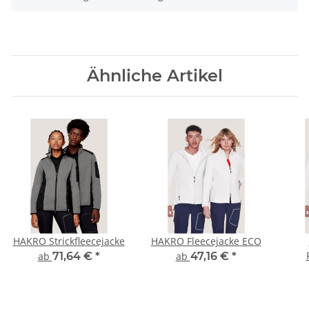
Ähnliche Artikel
HAKRO Strickfleecejacke
HAKRO Fleecejacke ECO
ab
71,64 €
*
ab
47,16 €
*