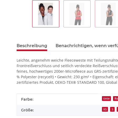
Beschreibung
Benachrichtigen, wenn verf
Leichte, angenehm weiche Fleeceweste mit Teilungsnäht
Frontreißverschluss und seitlich verdeckte Reißverschlu
feines, hochwertiges 200er-Microfleece aus GRS-zertifizi
% Polyester (recycelt) • Gewicht: 230 g/m² • Eigenschaft: e
zertifiziertes Produkt, OEKO-TEX® STANDARD 100, Global
Produkteigenschaft
Wert
tinte
Ro
Farbe:
XS
S
Größe: