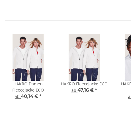
HAKRO Damen
HAKRO Fleecejacke ECO
HAKR
Fleecejacke ECO
ab
47,16 €
*
ab
40,14 €
*
a