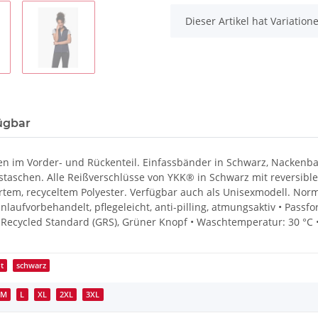
x
Dieser Artikel hat Variatio
ügbar
en im Vorder- und Rückenteil. Einfassbänder in Schwarz, Nacken
sstaschen. Alle Reißverschlüsse von YKK® in Schwarz mit reversib
ertem, recyceltem Polyester. Verfügbar auch als Unisexmodell. Norma
inlaufvorbehandelt, pflegeleicht, anti-pilling, atmungsaktiv • Passf
 Recycled Standard (GRS), Grüner Knopf • Waschtemperatur: 30 °C 
t
schwarz
M
L
XL
2XL
3XL