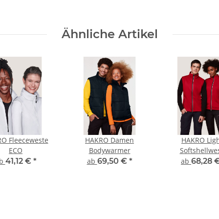
Ähnliche Artikel
O Fleeceweste
HAKRO Damen
HAKRO Ligh
ECO
Bodywarmer
Softshellwe
b
41,12 €
*
ab
69,50 €
*
ab
68,28 