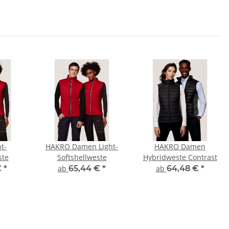
t-
HAKRO Damen Light-
HAKRO Damen
ste
Softshellweste
Hybridweste Contrast
€
*
ab
65,44 €
*
ab
64,48 €
*