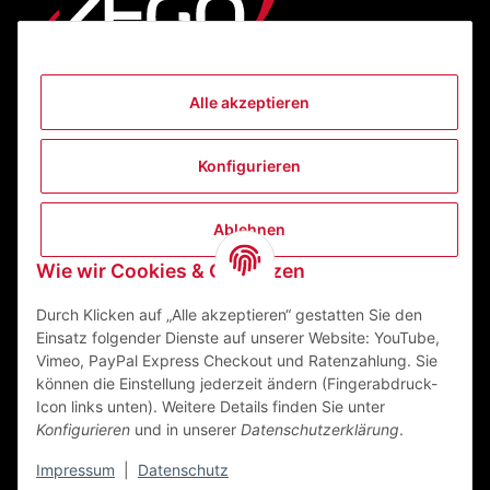
Alle akzeptieren
Informationen
Konfigurieren
Gesetzliche Informationen
Ablehnen
Kontakt
Wie wir Cookies & Co nutzen
ZEGO Textilveredelungszentrum GmbH
Niedernberger Straße 7
Durch Klicken auf „Alle akzeptieren“ gestatten Sie den
63741 Aschaffenburg Deutschland
Einsatz folgender Dienste auf unserer Website: YouTube,
Vimeo, PayPal Express Checkout und Ratenzahlung. Sie
Mail:
info@zego-tvz.de
können die Einstellung jederzeit ändern (Fingerabdruck-
Tel.:
06021 59092-0
Icon links unten). Weitere Details finden Sie unter
Konfigurieren
und in unserer
Datenschutzerklärung
.
Impressum
|
Datenschutz