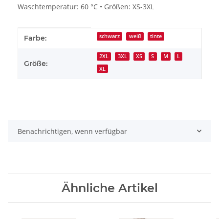
Waschtemperatur: 60 °C • Größen: XS-3XL
Produkteigenschaft
Wert
schwarz
weiß
tinte
Farbe:
2XL
3XL
XS
S
M
L
Größe:
XL
Benachrichtigen, wenn verfügbar
Ähnliche Artikel