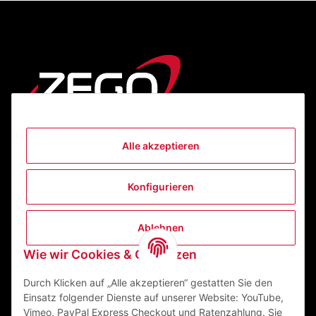
Alle akzeptieren
Informationen
Konfigurieren
Gesetzliche Informationen
Ablehnen
Kontakt
Wie wir Cookies & Co nutzen
ZEGO Textilveredelungszentrum GmbH
Niedernberger Straße 7
Durch Klicken auf „Alle akzeptieren“ gestatten Sie den
63741 Aschaffenburg Deutschland
Einsatz folgender Dienste auf unserer Website: YouTube,
Vimeo, PayPal Express Checkout und Ratenzahlung. Sie