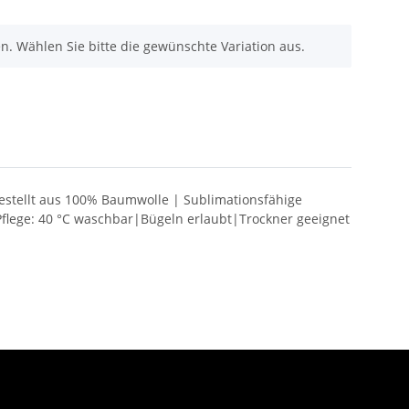
nen. Wählen Sie bitte die gewünschte Variation aus.
estellt aus 100% Baumwolle | Sublimationsfähige
lege: 40 °C waschbar|Bügeln erlaubt|Trockner geeignet