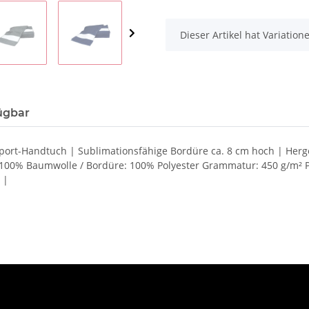
x
Dieser Artikel hat Variatio
ügbar
port-Handtuch | Sublimationsfähige Bordüre ca. 8 cm hoch | Herg
00% Baumwolle / Bordüre: 100% Polyester Grammatur: 450 g/m² Pf
 |