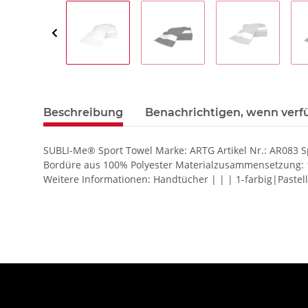
Beschreibung
Benachrichtigen, wenn verf
SUBLI-Me® Sport Towel Marke: ARTG Artikel Nr.: AR083 S
Bordüre aus 100% Polyester Materialzusammensetzung: 1
Weitere Informationen: Handtücher | | | 1-farbig|Pastell