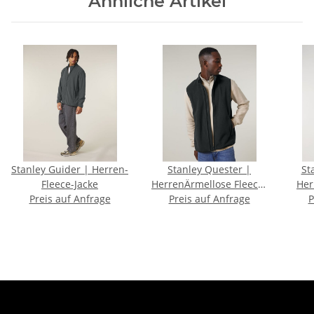
Ähnliche Artikel
Stanley Guider | Herren-
Stanley Quester |
St
Fleece-Jacke
HerrenÄrmellose Fleece-
Her
Preis auf Anfrage
Preis auf Anfrage
Jacke
P