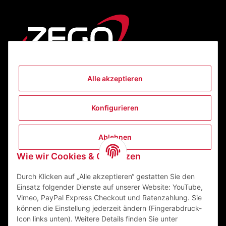
Alle akzeptieren
Informationen
Konfigurieren
Gesetzliche Informationen
Ablehnen
Kontakt
Wie wir Cookies & Co nutzen
ZEGO Textilveredelungszentrum GmbH
Niedernberger Straße 7
Durch Klicken auf „Alle akzeptieren“ gestatten Sie den
63741 Aschaffenburg Deutschland
Einsatz folgender Dienste auf unserer Website: YouTube,
Vimeo, PayPal Express Checkout und Ratenzahlung. Sie
Mail:
info@zego-tvz.de
können die Einstellung jederzeit ändern (Fingerabdruck-
Tel.:
06021 59092-0
Icon links unten). Weitere Details finden Sie unter