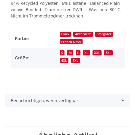
94% Recycled Polyester - 6% Elastane - Balanced Plain
weave, Bonded - Fluorine-free DWR - - Waschen: 30° C ,
Nicht im Trommeltrockner trocknen
Produkteigenschaft
Wert
Black
Anthracite
Stargazer
Farbe:
French Navy
S
M
L
XL
XXL
3XL
Größe:
4XL
5XL
Benachrichtigen, wenn verfügbar