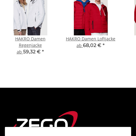
HAKRO Damen
HAKRO Damen Loftjacke
Regenjacke
ab
68,02 €
*
ab
59,32 €
*