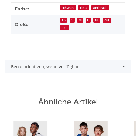
Produkteigenschaft
Wert
schwarz
tinte
Anthrazit
Farbe:
XS
S
M
L
XL
2XL
Größe:
3XL
Benachrichtigen, wenn verfügbar
Ähnliche Artikel